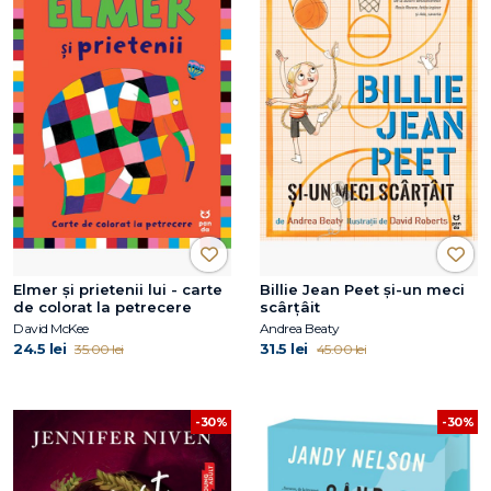
Elmer și prietenii lui - carte
Billie Jean Peet și-un meci
de colorat la petrecere
scârțâit
David McKee
Andrea Beaty
24.5 lei
31.5 lei
35.00 lei
45.00 lei
-30%
-30%