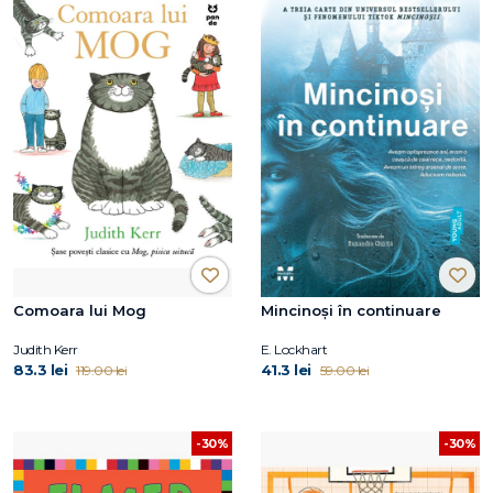
Comoara lui Mog
Mincinoși în continuare
Judith Kerr
E. Lockhart
83.3 lei
41.3 lei
119.00 lei
59.00 lei
-30%
-30%