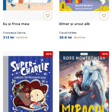
Eu și frica mea
Elmer și ursul alb
Francesca Sanna
David McKee
31.5 lei
26.6 lei
45.00 lei
38.00 lei
-30%
-30%