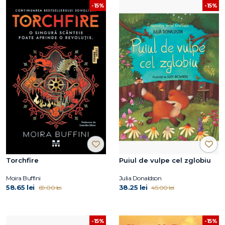
-15%
-15%
Torchfire
Puiul de vulpe cel zglobiu
Moira Buffini
Julia Donaldson
58.65 lei
38.25 lei
69.00 lei
45.00 lei
-15%
-15%