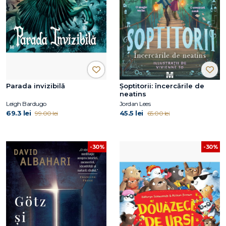
Parada invizibilă
Şoptitorii: încercările de
neatins
Leigh Bardugo
Jordan Lees
69.3 lei
45.5 lei
99.00 lei
65.00 lei
-30%
-30%