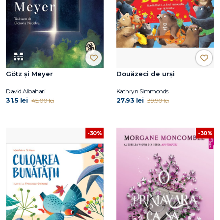
Götz și Meyer
Douăzeci de urși
David Albahari
Kathryn Simmonds
31.5 lei
27.93 lei
45.00 lei
39.90 lei
-30%
-30%