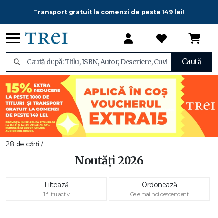
Transport gratuit la comenzi de peste 149 lei!
Caută
28 de cărți /
Noutăți 2026
Filtează
Ordonează
1 filtru activ
Cele mai noi descendent