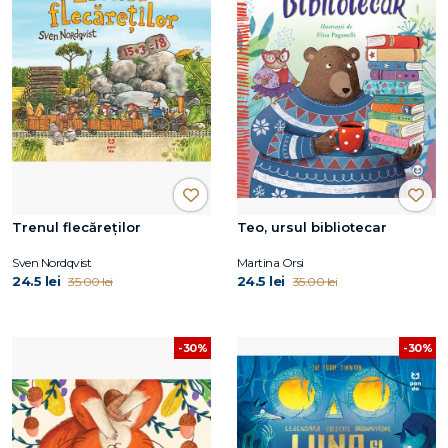
Trenul flecăreților
Teo, ursul bibliotecar
Sven Nordqvist
Martina Orsi
24.5 lei
24.5 lei
35.00 lei
35.00 lei
-30%
-30%