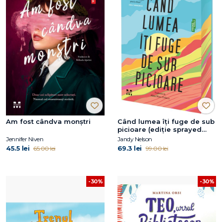
Am fost cândva monștri
Când lumea îți fuge de sub
picioare (ediție sprayed
edges)
Jennifer Niven
Jandy Nelson
45.5 lei
69.3 lei
65.00 lei
99.00 lei
-30%
-30%