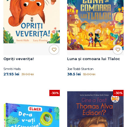
Opriți veverița!
Luna și comoara lui Tlaloc
Smriti Halls
Joe Todd-Stanton
27.93 lei
38.5 lei
39.90 lei
55.00 lei
-30%
-30%