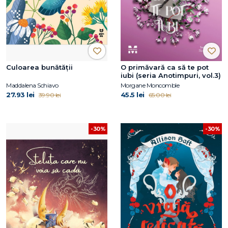
Culoarea bunătății
O primăvară ca să te pot
iubi (seria Anotimpuri, vol.3)
Maddalena Schiavo
Morgane Moncomble
27.93 lei
45.5 lei
39.90 lei
65.00 lei
-30%
-30%