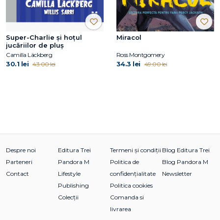
Super-Charlie și hoțul
Miracol
jucăriilor de pluș
Camilla Läckberg
Ross Montgomery
30.1 lei
34.3 lei
43.00 lei
49.00 lei
Despre noi
Editura Trei
Termeni și condiții
Blog Editura Trei
Parteneri
Pandora M
Politica de
Blog Pandora M
Contact
Lifestyle
confidențialitate
Newsletter
Publishing
Politica cookies
Colecții
Comanda si
livrarea