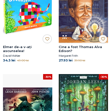
Elmer de-a v-ați
Cine a fost Thomas Alva
ascunselea!
Edison?
David McKee
Margaret Frith
34.3 lei
27.93 lei
49.00 lei
39.90 lei
-30%
-30%