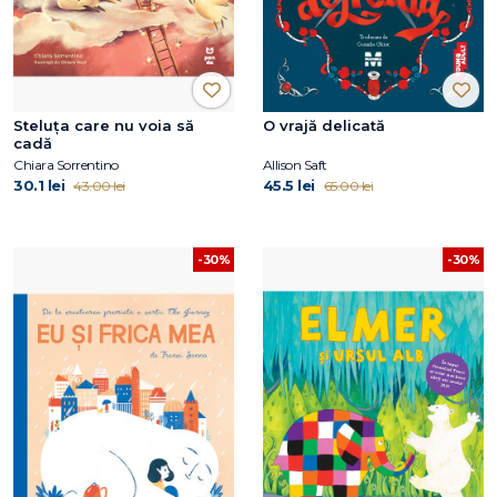
Steluța care nu voia să
O vrajă delicată
cadă
Chiara Sorrentino
Allison Saft
30.1 lei
45.5 lei
43.00 lei
65.00 lei
-30%
-30%