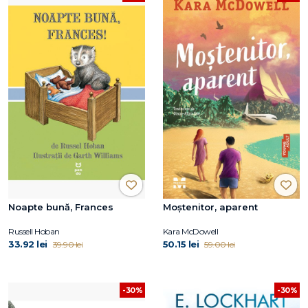
Noapte bună, Frances
Moștenitor, aparent
Russell Hoban
Kara McDowell
33.92 lei
50.15 lei
39.90 lei
59.00 lei
-30%
-30%