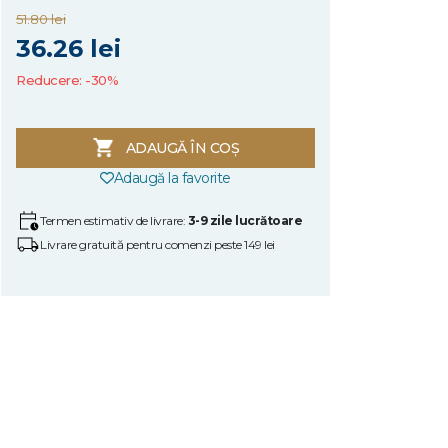
51.80 lei
36.26 lei
Reducere: -30%
ADAUGĂ ÎN COȘ
Adaugă la favorite
Termen estimativ de livrare:
3-9 zile lucrătoare
Livrare gratuită pentru comenzi peste 149 lei