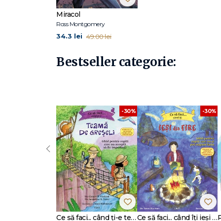
pentru copii ale anului de către ziarul
The Guardian
. Lo
suprafață
disponibilă.
Caută-l în social media
@mossmon
Miracol
Ross Montgomery
34.3 lei
49.00 lei
Bestseller categorie:
-30%
-30%
‹
Ce să faci... când ți-e teamă de greșeli. Ghid pentru copiii care nu acceptă să fie imperfecți
Ce să faci... când îţi ieşi din fire. Ghid pentru copiii care nu-şi pot stăpâni furia