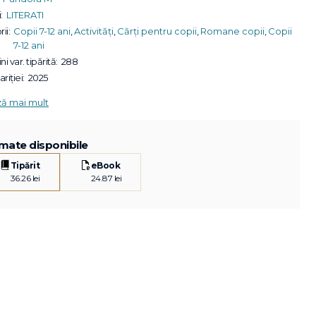
:
LITERATI
ii:
Copii 7-12 ani
,
Activități
,
Cărți pentru copii
,
Romane copii
,
Copii
7-12 ani
ni var. tipărită:
288
riției:
2025
ză mai mult
mate disponibile
Tipărit
eBook
36.26 lei
24.87 lei