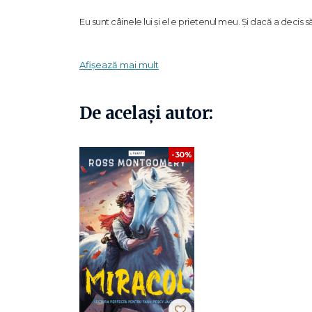
Eu sunt câinele lui și el e prietenul meu. Și dacă a decis să 
Rebel este un câine bun și îi iubește viața simplă și perf
Afișează mai mult
Acum Tom este hotărât să se alăture rebeliunii pentru a-i 
opri pentru a-l salva pe omul pe care îl iubește.
De același autor:
Cel mai bun cățel! -
PHIL EARLE
-30%
O poveste clasică! -
KATYA BALEN
O aventură minunată, emoționantă. -
SOPHIE ANDER
Eu sunt Rebel
mi-a frânt inima și a făcut-o să cânte. A
Ross Montgomery
a fost crescător de porci, poștaș și
petrecut copilăria citind tot ce se putea, de la Jacqueli
peste 20 de cărți pentru copii, inclusiv
The Midnight
Gua