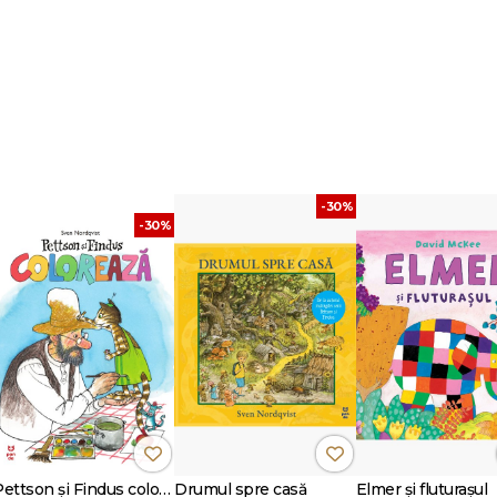
cuiește la
Londra cu soția sa, o pisică
numita Fun Bobby și un
cactus pe fieca
tmomery dacă
vrei să vezi poze cu pisica lui
și să-i auzi părerile despre
vrem
-30%
-30%
Pettson și Findus colorează
Drumul spre casă
Elmer și fluturașul