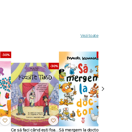
re
e. :)
Vezi toate
-30%
-30%
-30%
›
Ce să faci când ești foarte timid. Ghid pentru copiii care vor să scape de anxietatea socială
Să mergem la doctor