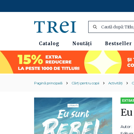
Catalog
Noutăți
Bestseller
Pagină principală
Cărți pentru copii
Activități
C
EXTRA1
Eu
Autor :
Editura: