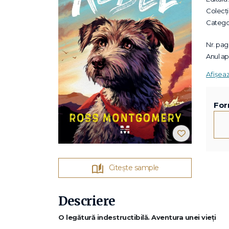
Colecții
Categor
Nr. pagi
Anul apa
Afișea
For
Citește sample
Descriere
O legătură indestructibilă. Aventura unei vieți