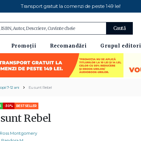
Transport gratuit la comenzi de peste 149 lei!
Caută
Promoții
Recomandări
Grupul editori
opii 7-12 ani
Eu sunt Rebel
5
-30%
BESTSELLER
 sunt Rebel
Ross Montgomery
Pandora M