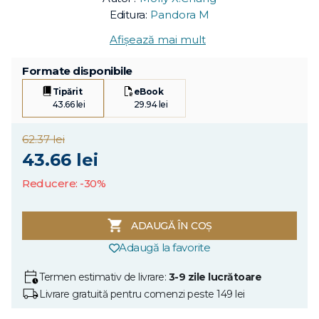
Editura:
Pandora M
Afișează mai mult
Formate disponibile
Tipărit
eBook
43.66 lei
29.94 lei
62.37 lei
43.66 lei
Reducere: -30%
ADAUGĂ ÎN COȘ
Adaugă la favorite
Termen estimativ de livrare:
3-9 zile lucrătoare
Livrare gratuită pentru comenzi peste 149 lei