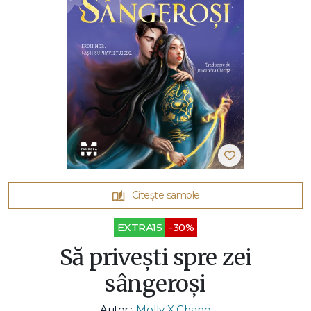
Citește sample
EXTRA15
-30%
Să privești spre zei
sângeroși
Autor :
Molly X.Chang