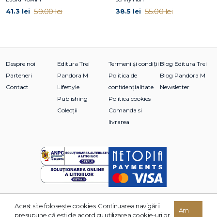
născută în
Harbin, China.
Să privești spre zei sângeroși
este romanul ei de debut.
59.00 lei
55.00 lei
41.3 lei
38.5 lei
Despre noi
Editura Trei
Termeni și condiții
Blog Editura Trei
Parteneri
Pandora M
Politica de
Blog Pandora M
Contact
Lifestyle
confidențialitate
Newsletter
Publishing
Politica cookies
Colecții
Comanda si
livrarea
Acest site foloseşte cookies. Continuarea navigării
Am
© 2026 Grupul Editorial TREI. Toate drepturile rezervate.
presupune că eşti de acord cu utilizarea cookie-urilor.