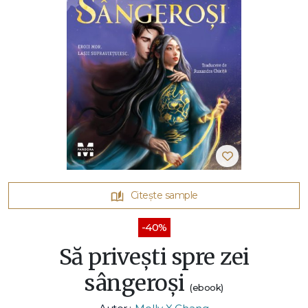
Citește sample
-40%
Să privești spre zei
sângeroși
(ebook)