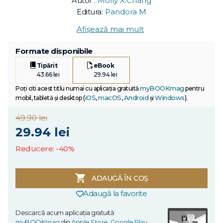
Autor :
Molly X.Chang
Editura:
Pandora M
Afișează mai mult
Formate disponibile
Tipărit
eBook
43.66 lei
29.94 lei
myBOOKmag
Poți citi acest titlu numai cu aplicația gratuită
pentru
iOS
macOS
Android
Windows
mobil, tabletă și desktop (
,
,
și
).
49.90 lei
29.94 lei
Reducere: -40%
ADAUGĂ ÎN COȘ
Adaugă la favorite
Descarcă acum aplicația gratuită
myBOOKmag
din
Apple Store
,
Google Play