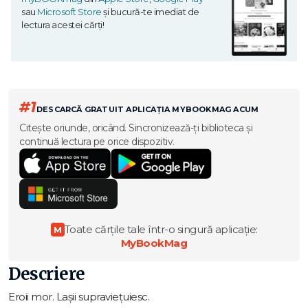
sau
Microsoft Store
și bucură-te imediat de
lectura acestei cărți!
#1
DESCARCĂ GRATUIT APLICAȚIA MYBOOKMAG ACUM
Citește oriunde, oricând. Sincronizează-ți biblioteca și
continuă lectura pe orice dispozitiv.
Toate cărțile tale într-o singură aplicație:
M
MyBookMag
Descriere
Eroii mor. Lașii supraviețuiesc.