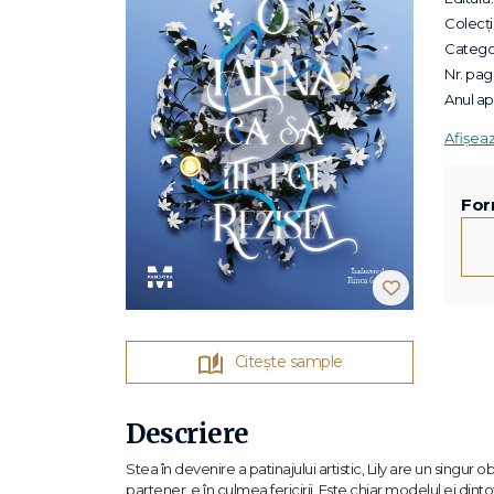
Colecții
Categor
Nr. pagi
Anul apa
Afișea
For
Citește sample
Descriere
Stea în devenire a patinajului artistic, Lily are un singur
partener, e în culmea fericirii. Este chiar modelul ei din