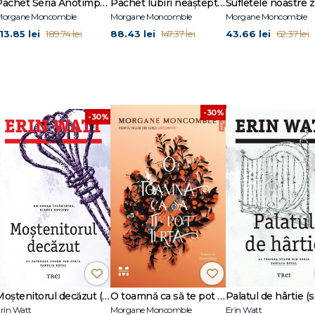
Pachet Seria Anotimpuri - Morgane Moncomble
Pachet Iubiri neașteptate
Morgane Moncomble
Morgane Moncomble
Morgane Moncomble
13.85 lei
88.43 lei
43.66 lei
189.74 lei
147.37 lei
62.37 lei
-30%
-30%
Moștenitorul decăzut (seria Familia Royal, vol. 4)
O toamnă ca să te pot ierta (seria Anotimpuri, vol.1)
rin Watt
Morgane Moncomble
Erin Watt