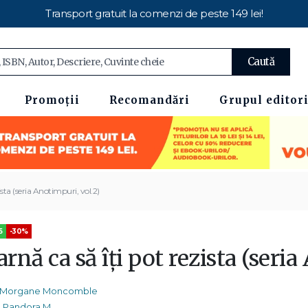
Transport gratuit la comenzi de peste 149 lei!
Caută
Promoții
Recomandări
Grupul editori
ista (seria Anotimpuri, vol.2)
5
-30%
arnă ca să îți pot rezista (seri
Morgane Moncomble
Pandora M