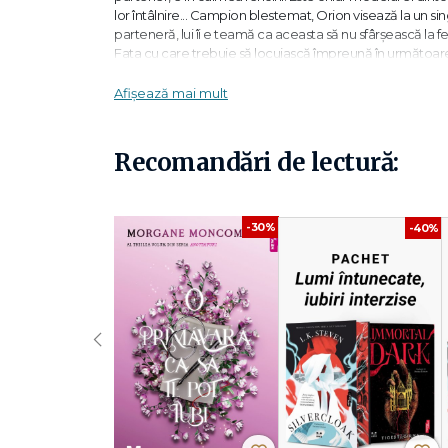
lor întâlnire... Campion blestemat, Orion visează la un sing
parteneră, lui îi e teamă ca aceasta să nu sfârșească la fe
Fata cu care trebuie să locuiască împreună în următoarele
Afișează mai mult
În ciuda începutului furtunos al relației lor, tragedia îi a
preț Considerată cea mai bună autoare de new romance
exemplare din cărțile ei.
Recomandări de lectură:
„
Morgane Moncomble
s-a impus în câțiva ani ca pape
despre relații amoroase și teme actuale precum hărțuirea
-30%
-40%
„În
Anotimpuri
, noua sa serie,
Moncomble
explorează p
intermediul unor povești de dragoste înflăcărate.
O iarn
dizabilitate.“ -
Quest-France
‹
„
Morgane Moncomble
propune un romance cu persona
ei. O lectură obligatorie!“ -
20 minutes
„Nu degeaba e autoarea numarul 1 a genului new romanc