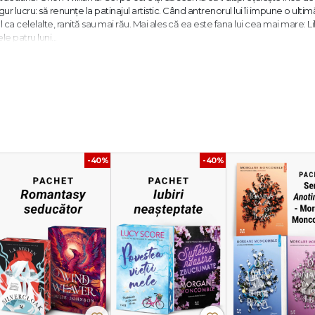
ur lucru: să renunțe la patinajul artistic. Când antrenorul lui îi impune o ultim
l ca celelalte, ranită sau mai rău. Mai ales că ea este fana lui cea mai mare: L
 patru luni...
propie pe Lily și Orion, precum și speranța de a obține primul loc. Dar cu ce
 în Franța, tânăra scriitoare Morgan Moncomble a vândut peste un milion
sa a genului romance cu povești apreciate de cei între 15 și 30 de ani care
, diversitatea... În Franța, e regina domeniului romance.“ -
Le Parisien
-40%
-40%
reț de un anotimp zonele de umbra și de lumină ale epocii noastre prin
ă ca să îți pot rezista
, al doilea volum, zugrăvește o poveste despre rezilie
je bine concepute și teme puternice. E greu să rămâi indiferent citind po
e în Franța. Un succes mondial care abia începe.“ -
Version Femina