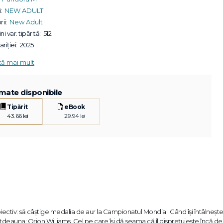
:
NEW ADULT
ii:
New Adult
ni var. tipărită:
512
riției:
2025
ză mai mult
mate disponibile
Tipărit
eBook
43.66 lei
29.94 lei
 obiectiv: să câștige medalia de aur la Campionatul Mondial. Când își întâlneșt
totdeauna: Orion Williams. Cel pe care își dă seama că îl disprețuiește încă de