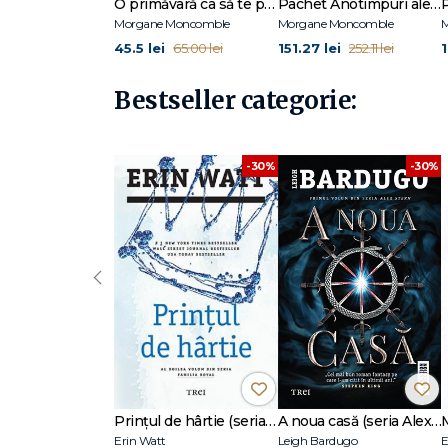
O primăvară ca să te pot iubi (seria Anotimpuri, vol.3)
Pachet Anotimpuri ale inimii
Morgane Moncomble
Morgane Moncomble
45.5 lei
151.27 lei
1
65.00 lei
252.11 lei
Bestseller categorie:
-30%
-30%
‹
Prințul de hârtie (seria Familia Royal, vol. 2)
A noua casă (seria Alex Stern, vol. 1)
Erin Watt
Leigh Bardugo
E