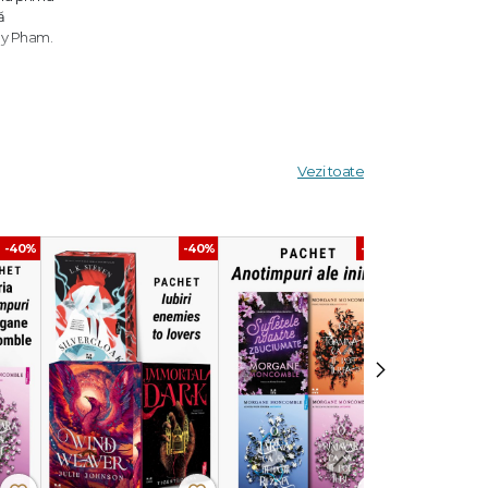
ă
ily Pham.
 de
Vezi toate
 vorbesc
-40%
-40%
-40%
nță și
›
veștile