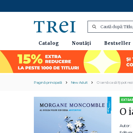
Catalog
Noutăți
Bestseller
Pagină principală
New Adult
O iarnă ca să îți pot rez
EXTRA1
O i
Autor :
Editura: