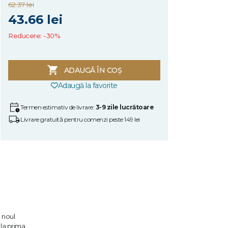
62.37 lei
43.66 lei
Reducere: -30%
ADAUGĂ ÎN COȘ
Adaugă la favorite
Termen estimativ de livrare:
3-9 zile lucrătoare
Livrare gratuită pentru comenzi peste 149 lei
e noul
 la prima