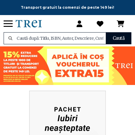
Transport gratuit la comenzi de peste 149 lei!
Caută