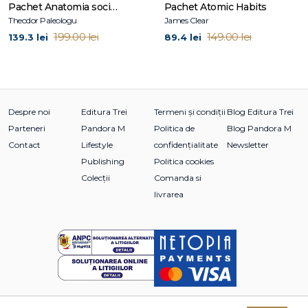
Pachet Anatomia societății moderne
Pachet Atomic Habits
Theodor Paleologu
James Clear
199.00 lei
149.00 lei
139.3 lei
89.4 lei
Despre noi
Editura Trei
Termeni și condiții
Blog Editura Trei
Parteneri
Pandora M
Politica de
Blog Pandora M
Contact
Lifestyle
confidențialitate
Newsletter
Publishing
Politica cookies
Colecții
Comanda si
livrarea