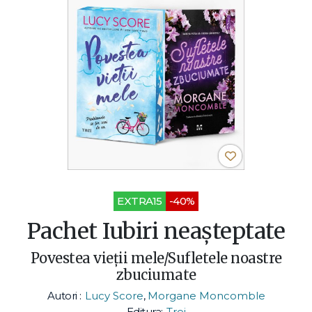
EXTRA15
-40%
Pachet Iubiri neașteptate
Povestea vieții mele/Sufletele noastre
zbuciumate
Autori :
Lucy Score
,
Morgane Moncomble
Editura:
Trei