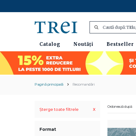
Catalog
Noutăți
Bestseller
Pagină principală
Recomandări
Ordonează după:
x
Șterge toate filtrele
Format