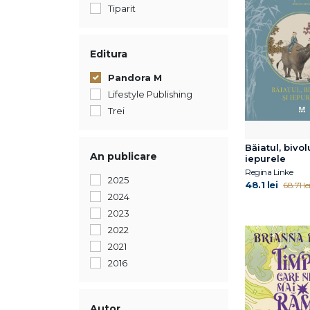
Tiparit
Editura
Pandora M
Lifestyle Publishing
Trei
Băiatul, bivolu
An publicare
iepurele
Regina Linke
2025
48.1 lei
68.71 le
2024
2023
2022
2021
2016
Autor