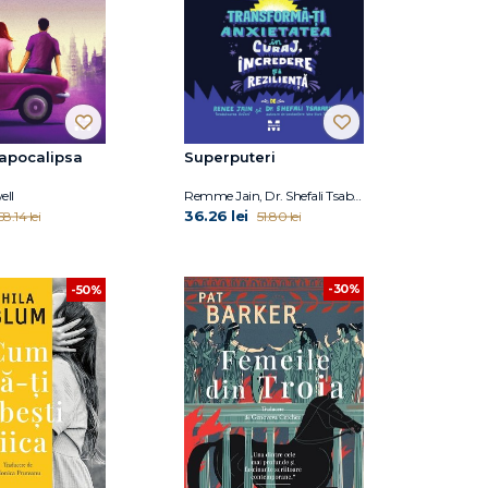
i apocalipsa
Superputeri
ell
Remme Jain, Dr. Shefali Tsabary
36.26 lei
58.14 lei
51.80 lei
-30%
-50%