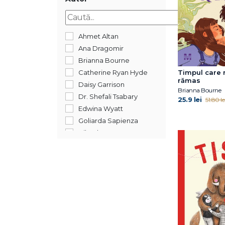
Ahmet Altan
Ana Dragomir
Brianna Bourne
Catherine Ryan Hyde
Timpul care 
rămas
Daisy Garrison
Brianna Bourne
Dr. Shefali Tsabary
25.9 lei
51.80 le
Edwina Wyatt
Goliarda Sapienza
Hila Blum
Jon Fosse
Kara McDowell
Lluís Prats
Marco Missiroli
Morgane Moncomble
Pat Barker
Regina Linke