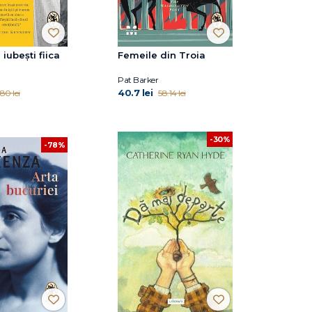
iubești fiica
Femeile din Troia
Pat Barker
40.7 lei
.80 lei
58.14 lei
-30%
-78%