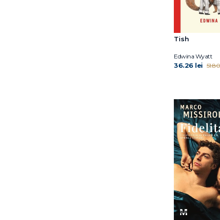
Remme Jain
Tish
Edwina Wyatt
36.26 lei
51.80 