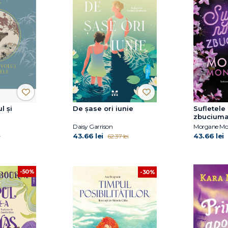
l și
De șase ori iunie
Sufletele
zbuciuma
Daisy Garrison
Morgane Mo
43.66 lei
43.66 lei
i
62.37 lei
-50%
-30%