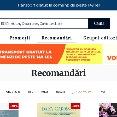
Transport gratuit la comenzi de peste 149 lei!
Caută
Promoții
Recomandări
Grupul editori
Recomandări
Popularitate
Titlu
Autor
Editura
Preț
Cele mai noi
-30%
-30%