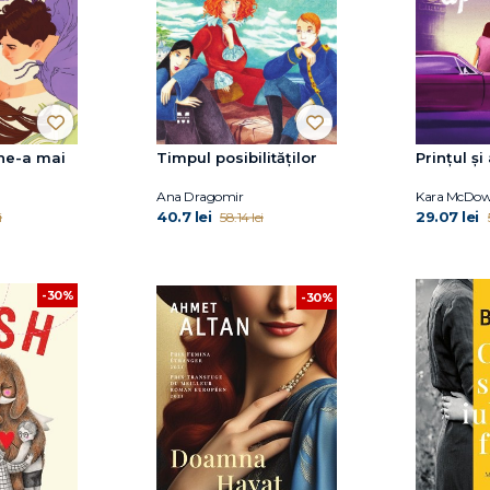
ne-a mai
Timpul posibilităților
Prințul ș
Ana Dragomir
Kara McDow
40.7 lei
29.07 lei
i
58.14 lei
-30%
-30%