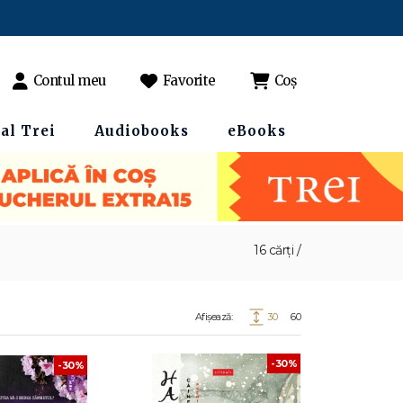
Contul meu
Favorite
Coș
al Trei
Audiobooks
eBooks
16 cărți /
Afișează:
30
60
-30%
-30%