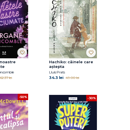
 noastre
Hachiko: câinele care
te
aştepta
ncomble
Lluís Prats
34.3 lei
62.37 lei
49.00 lei
-50%
-30%