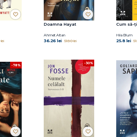
Doamna Hayat
Cum să-ți 
Ahmet Altan
Hila Blum
36.26 lei
25.8 lei
lei
51.80 lei
51
-30%
-78%