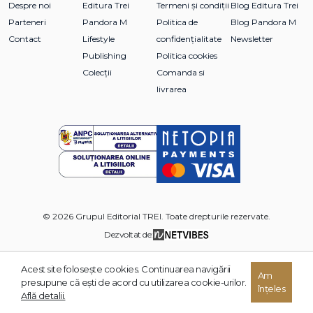
Despre noi
Editura Trei
Termeni și condiții
Blog Editura Trei
Parteneri
Pandora M
Politica de
Blog Pandora M
Contact
Lifestyle
confidențialitate
Newsletter
Publishing
Politica cookies
Colecții
Comanda si
livrarea
© 2026 Grupul Editorial TREI. Toate drepturile rezervate.
Dezvoltat de:
Acest site foloseşte cookies. Continuarea navigării
Am
presupune că eşti de acord cu utilizarea cookie-urilor.
înțeles
Află detalii.