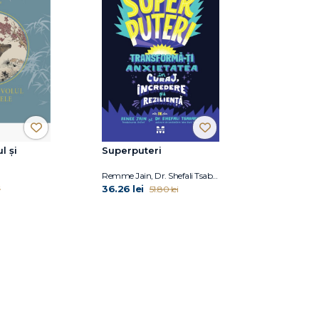
l și
Superputeri
Remme Jain, Dr. Shefali Tsabary
36.26 lei
i
51.80 lei