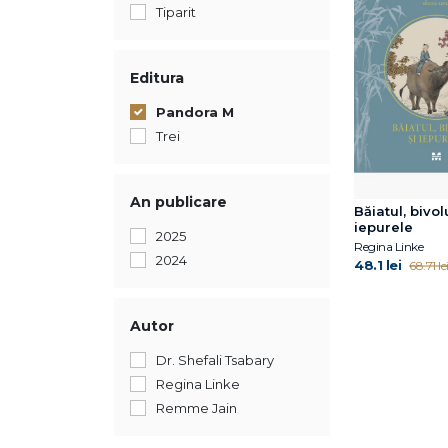
Tiparit
Editura
Pandora M
Trei
An publicare
Băiatul, bivolu
iepurele
2025
Regina Linke
2024
48.1 lei
68.71 le
Autor
Dr. Shefali Tsabary
Regina Linke
Remme Jain