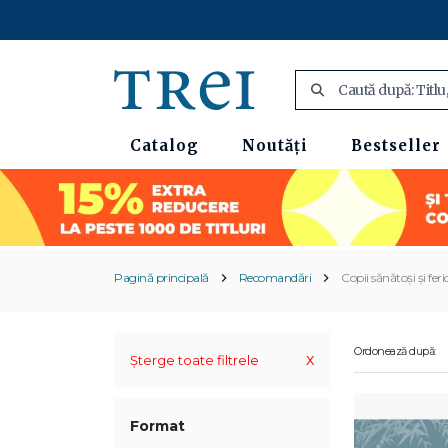
Catalog
Noutăți
Bestseller
Pagină principală
Recomandări
Copii sănătoși și feric
Ordonează după:
x
Șterge toate filtrele
Format