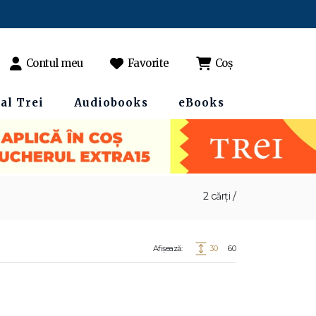
Contul meu
Favorite
Coș
al Trei
Audiobooks
eBooks
2 cărți /
Afișează:
30
60