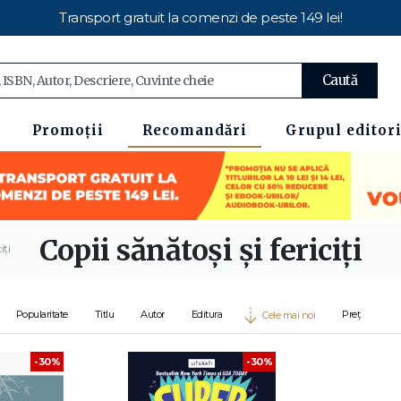
Transport gratuit la comenzi de peste 149 lei!
Caută
Promoții
Recomandări
Grupul editori
Copii sănătoși și fericiți
iți
Popularitate
Titlu
Autor
Editura
Preț
Cele mai noi
-30%
-30%