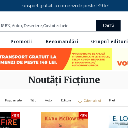
Transport gratuit la comenzi de peste 149 lei!
Caută
Promoții
Recomandări
Grupul editori
Noutăți Ficțiune
Popularitate
Titlu
Autor
Editura
Preț
Cele mai noi
-15%
-15%