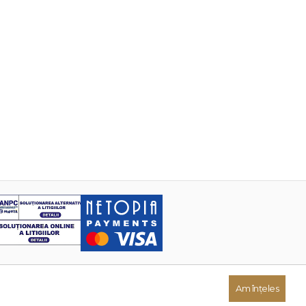
Am înțeles
Dezvoltat de: