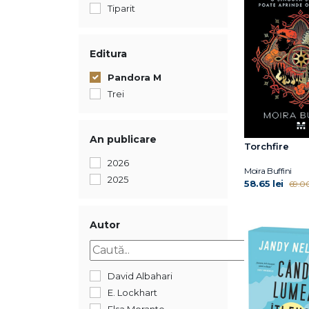
Tiparit
Editura
Pandora M
Trei
An publicare
Torchfire
2026
Moira Buffini
2025
58.65 lei
69.00
Autor
David Albahari
E. Lockhart