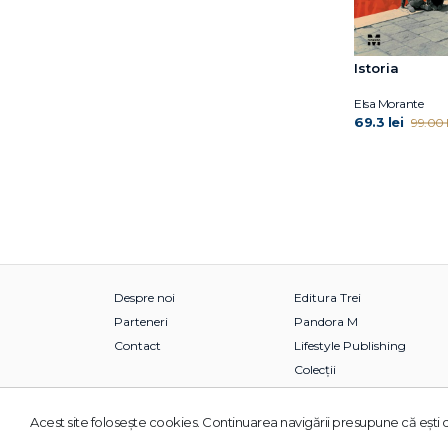
Istoria
Elsa Morante
69.3 lei
99.00 l
Despre noi
Editura Trei
Parteneri
Pandora M
Contact
Lifestyle Publishing
Colecții
Acest site foloseşte cookies. Continuarea navigării presupune că eşti d
© 2026 Grupul Editorial TREI. Toate drepturile rezervate.