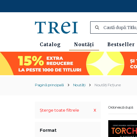
Catalog
Noutăți
Bestseller
Pagină principală
Noutăți
Noutăți Ficțiune
Ordonează după:
x
Șterge toate filtrele
Format