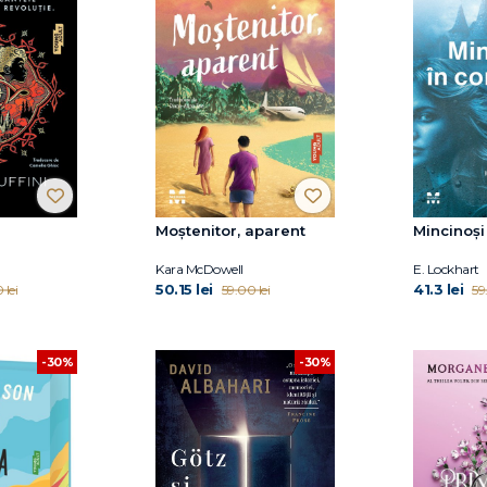
Moștenitor, aparent
Mincinoși
Kara McDowell
E. Lockhart
50.15 lei
41.3 lei
 lei
59.00 lei
59
-30%
-30%