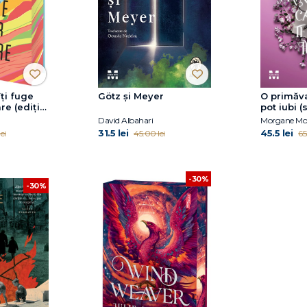
ți fuge
Götz și Meyer
O primăva
re (ediție
pot iubi (
es)
Anotimpur
David Albahari
Morgane Mo
31.5 lei
45.5 lei
ei
45.00 lei
65
-30%
-30%