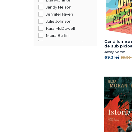
Elsa Morante
Jandy Nelson
Jennifer Niven
Julie Johnson
Kara McDowell
Moira Buffini
Când lumea î
Morgane Moncomble
de sub picioa
sprayed edg
Jandy Nelson
69.3 lei
99.00 l