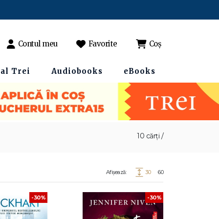
Contul meu
Favorite
Coș
al Trei
Audiobooks
eBooks
10 cărți /
Afișează:
30
60
-30%
-30%