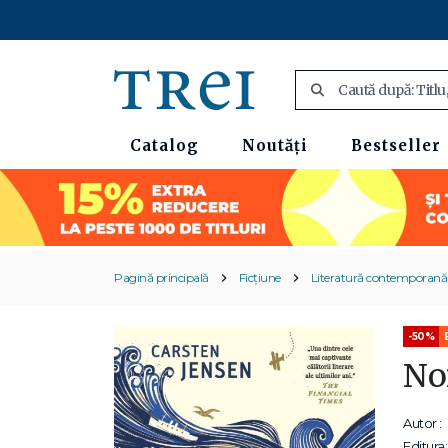
Catalog
Noutăți
Bestseller
Pagină principală
Ficțiune
Literatură contemporană
-50%
Noi
Autor :
Editura: