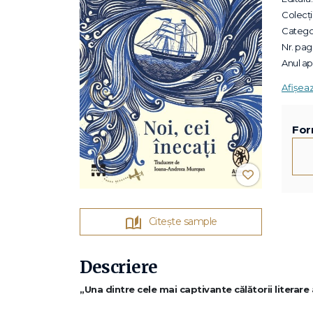
Colecții
Categor
Nr. pagi
Anul apa
Afișea
For
Citește sample
Descriere
„Una dintre cele mai captivante călătorii literare 