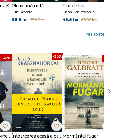
marca. A
nz K.
Ploaie măruntă
Flor de Lis
Scriu Iliada
ăzut
Luis Landero
Elena Poniatowska
Pierre Michon
lea roman
38.5 lei
45.5 lei
41.3 lei
55.00 lei
65.00 lei
59.0
melor
peste
Vezi toate
-30%
-30%
-30%
›
Dansează când îți vine să plângi
Întoarcerea acasă a baronului Wenckheim
Mormântul fugar
Un animal să