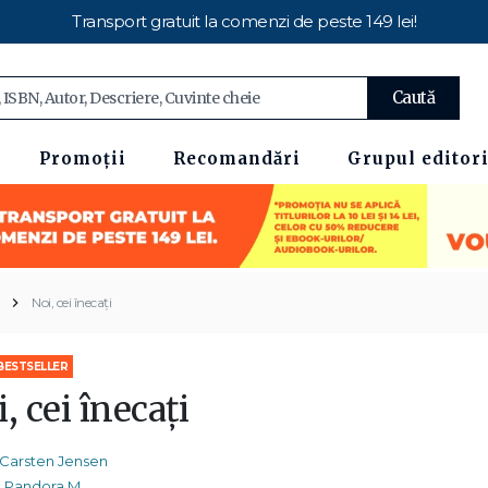
Transport gratuit la comenzi de peste 149 lei!
Caută
Promoții
Recomandări
Grupul editori
Noi, cei înecați
BESTSELLER
, cei înecați
Carsten Jensen
Pandora M