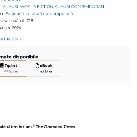
:
ANANSI. WORLD FICTION
,
ANANSI CONTEMPORAN
ii:
Ficțiune
,
Literatură contemporană
ni var. tipărită:
728
riției:
2024
ză mai mult
mate disponibile
Tipărit
eBook
44.93 lei
43.13 lei
ale ultimilor ani.“
The Financial Times