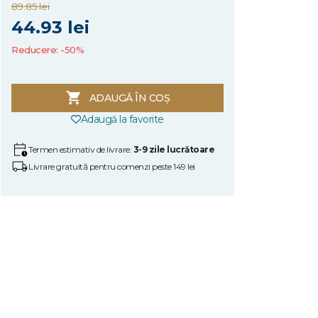
89.85 lei
44.93 lei
Reducere: -50%
ADAUGĂ ÎN COȘ
Adaugă la favorite
Termen estimativ de livrare:
3-9 zile lucrătoare
Livrare gratuită pentru comenzi peste 149 lei