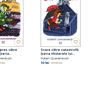
pres către
Scara către catastrofă
(seria
(seria Misterele lui
 lui Miss
Miss Mallard)
ckenbush
Robert Quackenbush
10 lei
 lei
20.09 lei