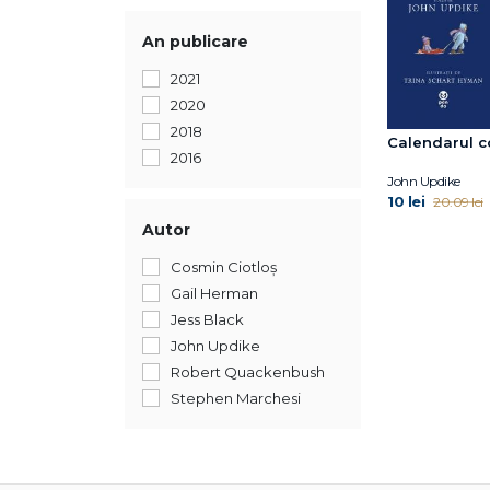
An publicare
2021
2020
2018
Calendarul co
2016
John Updike
10 lei
20.09 lei
Autor
Cosmin Ciotloș
Gail Herman
Jess Black
John Updike
Robert Quackenbush
Stephen Marchesi