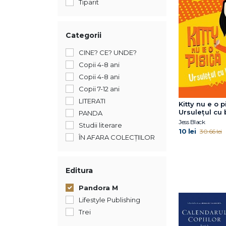
Tiparit
Categorii
CINE? CE? UNDE?
Copii 4-8 ani
Copii 4-8 ani
Copii 7-12 ani
LITERATI
Kitty nu e o p
Ursulețul cu 
PANDA
Jess Black
Studii literare
10 lei
30.66 lei
ÎN AFARA COLECȚIILOR
Editura
Pandora M
Lifestyle Publishing
Trei