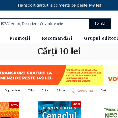
Transport gratuit la comenzi de peste 149 lei!
Caută
Promoții
Recomandări
Grupul editori
Cărți 10 lei
Popularitate
Titlu
Autor
Editura
Preț
Cele mai noi
-83%
-67%