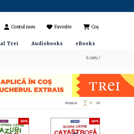
Contul meu
Favorite
Coș
al Trei
Audiobooks
eBooks
6 cărți /
Afișează:
30
60
-50%
-50%