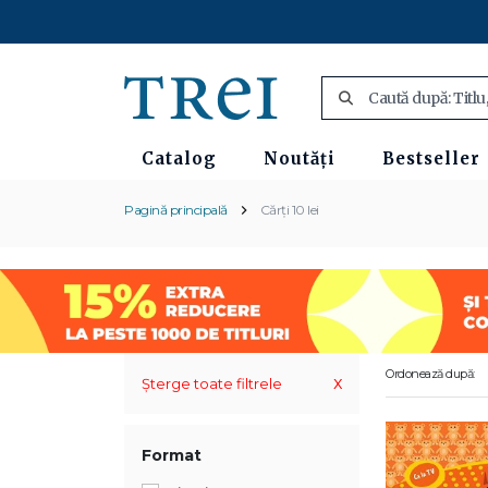
Catalog
Noutăți
Bestseller
Pagină principală
Cărți 10 lei
Ordonează după:
x
Șterge toate filtrele
Format