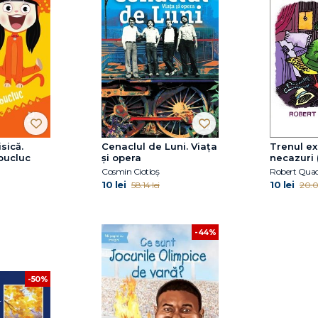
isică.
Cenaclul de Luni. Viața
Trenul ex
bucluc
și opera
necazuri 
Misterele
Cosmin Ciotloș
Robert Qua
Mallard)
10 lei
10 lei
58.14 lei
20.09
-44%
-50%