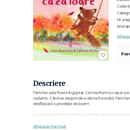
Colecții
Categor
Nr. pagi
Anul apa
Afișea
For
Descriere
Fletcher este foarte îngrijorat. Cel mai frumos copac pe car
zadarnic. Când se desprinde și ultima frunzuliță, Fletcher si
desfășoară o priveliște de basm!
O poveste tandră și înălțătoare despre dragoste și speran
„O încântătoare îmbinare a textului cu ilustrația, care-i 
Afișează mai mult