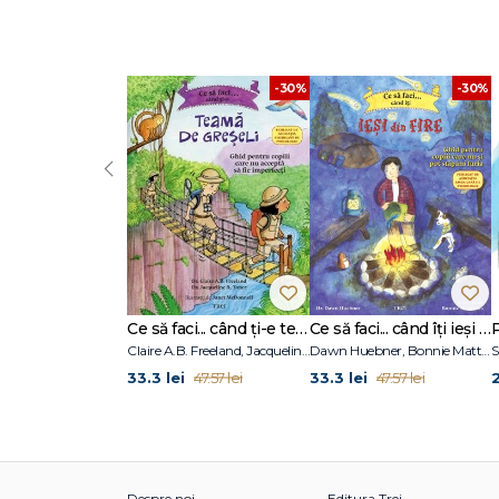
-30%
-30%
‹
Ce să faci... când ți-e teamă de greșeli. Ghid pentru copiii care nu acceptă să fie imperfecți
Ce să faci... când îţi ieşi din fire. Ghid pentru copiii care nu-şi pot stăpâni furia
Claire A.B. Freeland, Jacqueline B. Toner, Janet McDonnell
Dawn Huebner, Bonnie Matthews
S
33.3 lei
33.3 lei
2
47.57 lei
47.57 lei
Despre noi
Editura Trei