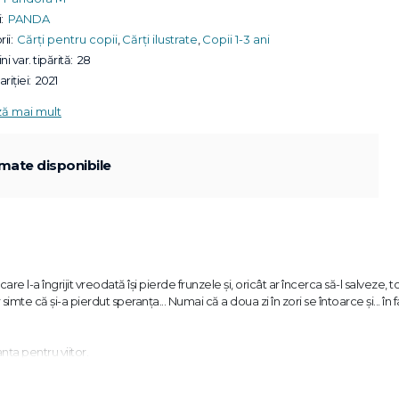
:
PANDA
ii:
Cărți pentru copii
,
Cărți ilustrate
,
Copii 1-3 ani
ni var. tipărită:
28
riției:
2021
ză mai mult
mate disponibile
e l-a îngrijit vreodată își pierde frunzele și, oricât ar încerca să-l salveze, to
mte că și-a pierdut speranța... Numai că a doua zi în zori se întoarce și... în fa
ța pentru viitor.
va ajuta pe cei mici să înțeleagă schimbarea anotimpurilor."
School Library Jo