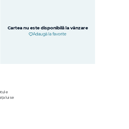
Cartea nu este disponibilă la vânzare
Adaugă la favorite
tul e
ța lui se
urnal