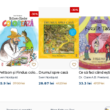
-30%
-30%
Pettson și Findus colorează
Drumul spre casă
ven Nordqvist
Sven Nordqvist
5.9 lei
28.87 lei
33.3 lei
37.00 lei
41.23 lei
47.57 lei
Termeni și condiții
Blog Editura Trei