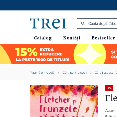
Catalog
Noutăți
Bestseller
Pagină principală
Cărți pentru copii
Cărți ilustrate
-5%
Fle
Autor :
Editura: