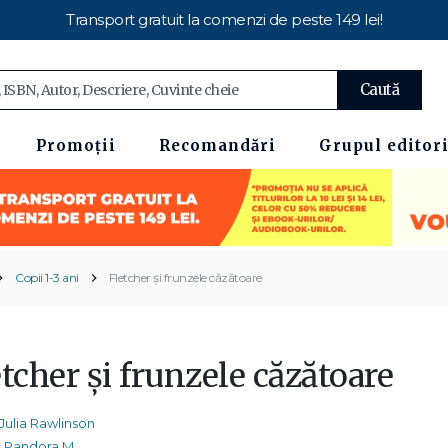
Transport gratuit la comenzi de peste 149 lei!
Caută
Promoții
Recomandări
Grupul editori
Copii 1-3 ani
Fletcher și frunzele căzătoare
tcher și frunzele căzătoare
Julia Rawlinson
Pandora M