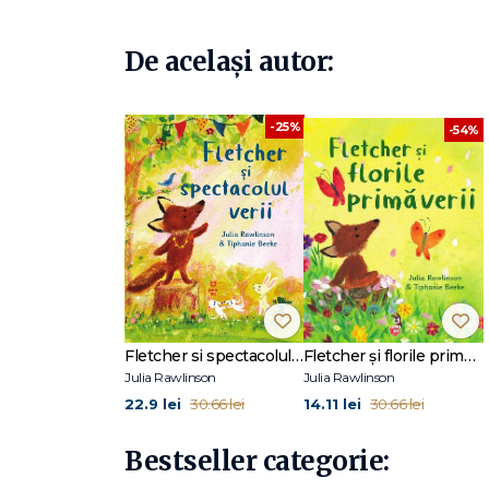
„O lectură care îi va bucura pe copii."
ALA BOOKLIST
De același autor:
-25%
-54%
Fletcher si spectacolul verii
Fletcher și florile primăverii
Julia Rawlinson
Julia Rawlinson
22.9 lei
14.11 lei
30.66 lei
30.66 lei
Bestseller categorie: