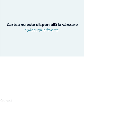
Cartea nu este disponibilă la vânzare
Adaugă la favorite
ară exact
găsește