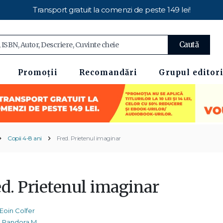
Transport gratuit la comenzi de peste 149 lei!
Caută
Promoții
Recomandări
Grupul editori
Copii 4-8 ani
Fred. Prietenul imaginar
ed. Prietenul imaginar
Eoin Colfer
Pandora M