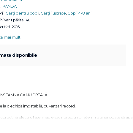
:
PANDA
ii:
Cărți pentru copii
,
Cărți ilustrate
,
Copii 4-8 ani
ni var. tipărită:
48
riției:
2016
ză mai mult
mate disponibile
 ÎNSEAMNĂ CĂ NU E REALĂ.
de la o echipă imbatabilă, cu vânzări record.
adaugi puțină electricitate, magie sau noroc, un prieten imaginar poate să ap
Fred.
dori, însă oricât s-ar strădui, de fiecare dată pățește la fel: prietenul lui își 