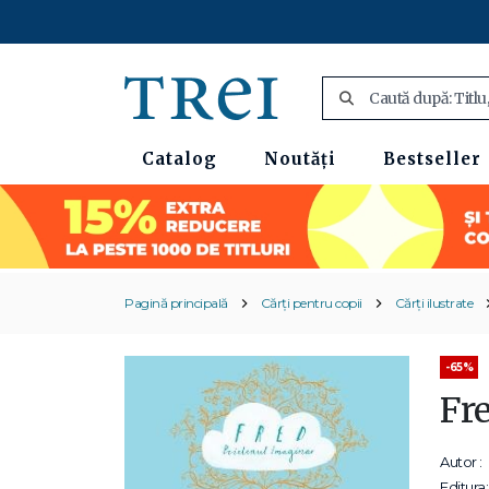
Catalog
Noutăți
Bestseller
Pagină principală
Cărți pentru copii
Cărți ilustrate
-65%
Fr
Autor :
Editura: