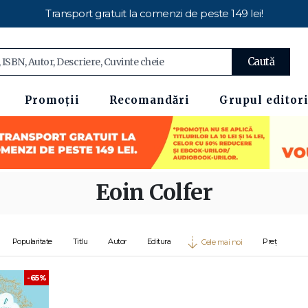
Transport gratuit la comenzi de peste 149 lei!
Caută
Promoții
Recomandări
Grupul editori
Eoin Colfer
Popularitate
Titlu
Autor
Editura
Preț
Cele mai noi
-65%