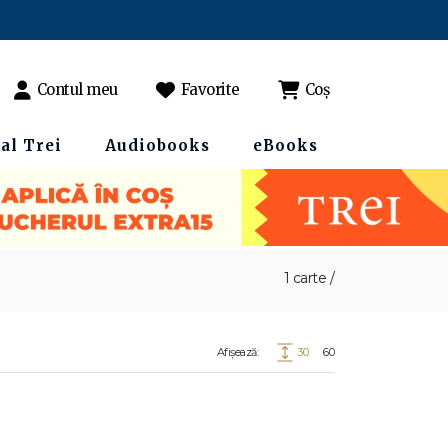
Contul meu
Favorite
Coș
al Trei
Audiobooks
eBooks
1 carte /
Afișează:
30
60