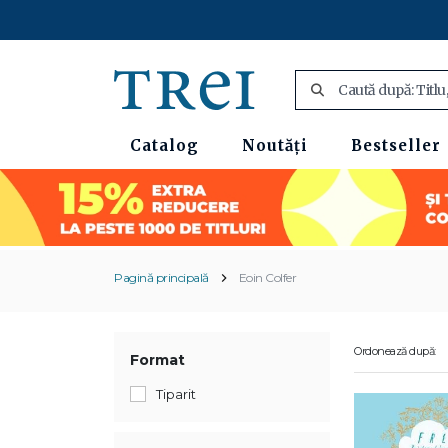
Catalog
Noutăți
Bestseller
Pagină principală
Eoin Colfer
Ordonează după:
Format
Tiparit