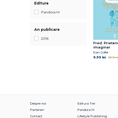
Editura
Pandora M
An publicare
2016
Fred. Prieten
imaginar
Eoin Colfer
9.99 lei
28.54 le
Despre noi
Editura Trei
Parteneri
Pandora M
Contact
Lifestyle Publishing