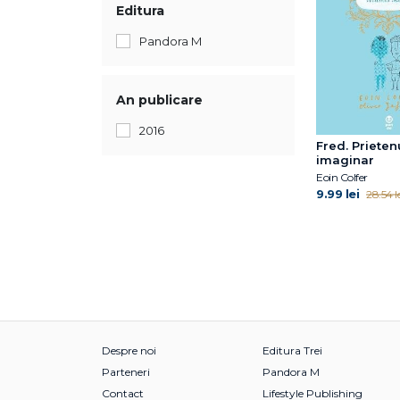
Editura
Pandora M
An publicare
2016
Fred. Prieten
imaginar
Eoin Colfer
9.99 lei
28.54 le
Despre noi
Editura Trei
Parteneri
Pandora M
Contact
Lifestyle Publishing