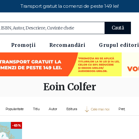
Transport gratuit la comenzi de peste 149 lei!
Caută
Promoții
Recomandări
Grupul editori
Eoin Colfer
Popularitate
Titlu
Autor
Editura
Preț
Cele mai noi
-65%