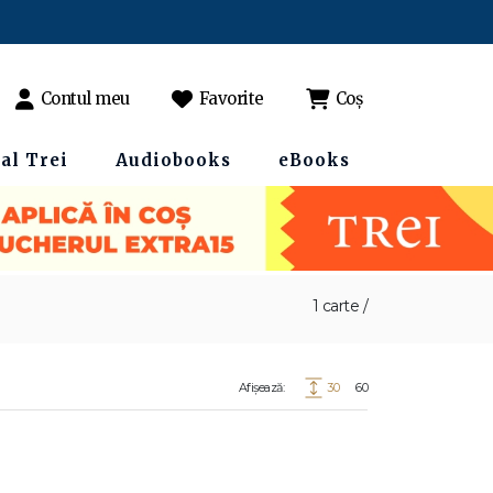
Contul meu
Favorite
Coș
al Trei
Audiobooks
eBooks
1 carte /
Afișează:
30
60