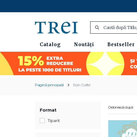
Catalog
Noutăți
Bestseller
Pagină principală
Eoin Colfer
Ordonează după:
Format
Tiparit