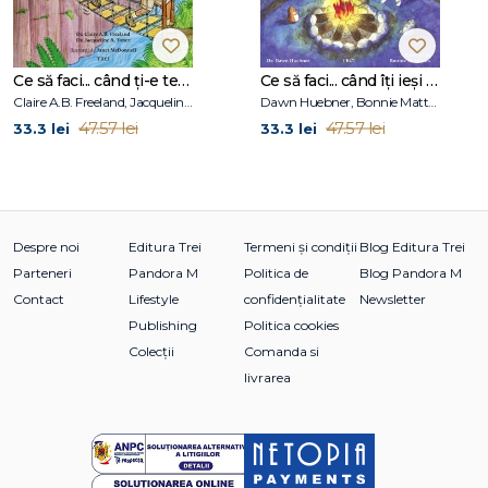
Ce să faci... când ți-e teamă de greșeli. Ghid pentru copiii care nu acceptă să fie imperfecți
Ce să faci... când îţi ieşi din fire. Ghid pentru copiii care nu-şi pot stăpâni furia
Claire A.B. Freeland, Jacqueline B. Toner, Janet McDonnell
Dawn Huebner, Bonnie Matthews
47.57 lei
47.57 lei
33.3 lei
33.3 lei
Despre noi
Editura Trei
Termeni și condiții
Blog Editura Trei
Parteneri
Pandora M
Politica de
Blog Pandora M
Contact
Lifestyle
confidențialitate
Newsletter
Publishing
Politica cookies
Colecții
Comanda si
livrarea