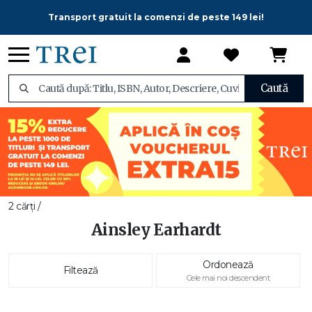
Transport gratuit la comenzi de peste 149 lei!
Caută
2 cărți /
Ainsley Earhardt
Ordonează
Filtează
Cele mai noi descendent