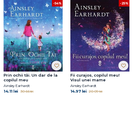
-54%
-25%
Prin ochii tăi. Un dar de la
Fii curajos, copilul meu!
copilul meu
Visul unei mame
Ainsley Earhardt
Ainsley Earhardt
14.11 lei
14.97 lei
30.66 lei
20.09 lei