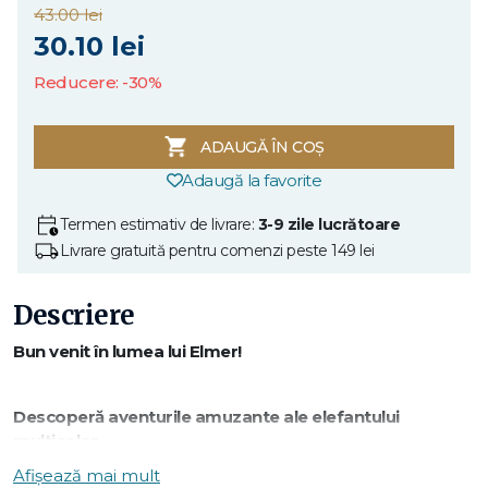
43.00 lei
30.10 lei
Reducere: -30%
ADAUGĂ ÎN COȘ
Adaugă la favorite
Termen estimativ de livrare:
3-9 zile lucrătoare
Livrare gratuită pentru comenzi peste 149 lei
Descriere
Bun venit în lumea lui Elmer!
Descoperă aventurile amuzante ale elefantului
multicolor.
Afișează mai mult