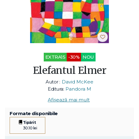
EXTRA15
-30%
NOU
Elefantul Elmer
Autor :
David McKee
Editura:
Pandora M
Afișează mai mult
Formate disponibile
Tipărit
30.10 lei