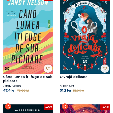
Când lumea îți fuge de sub
O vrajă delicată
picioare
Jandy Nelson
Allison Saft
47.4 lei
31.2 lei
79.00 lei
52.00 lei
-40%
-40%