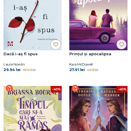
Dacă i-aș fi spus
Prințul și apocalipsa
Laura Nowlin
Kara McDowell
29.94 lei
27.91 lei
49.90 lei
46.51 lei
-40%
-40%