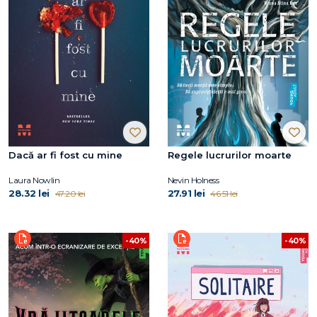
Dacă ar fi fost cu mine
Regele lucrurilor moarte
Laura Nowlin
Nevin Holness
28.32 lei
27.91 lei
47.20 lei
46.51 lei
-40%
-40%