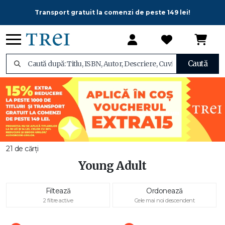
Transport gratuit la comenzi de peste 149 lei!
Caută
21 de cărți
Young Adult
Filtează
Ordonează
2 filtre active
Cele mai noi descendent