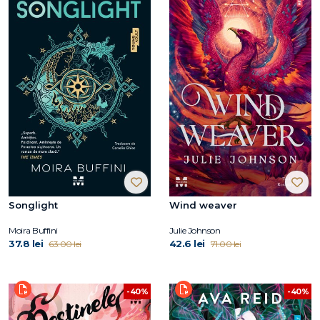
Songlight
Wind weaver
Moira Buffini
Julie Johnson
37.8 lei
42.6 lei
63.00 lei
71.00 lei
-40%
-40%