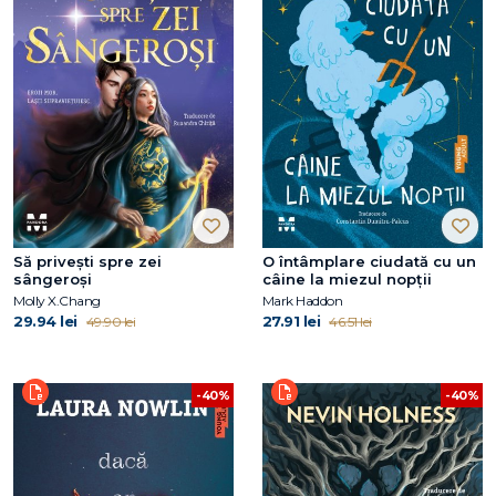
Să privești spre zei
O întâmplare ciudată cu un
sângeroși
câine la miezul nopţii
Molly X.Chang
Mark Haddon
29.94 lei
27.91 lei
49.90 lei
46.51 lei
-40%
-40%