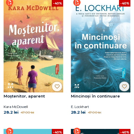
-40%
-40%
Moștenitor, aparent
Mincinoși în continuare
Kara McDowell
E. Lockhart
28.2 lei
28.2 lei
47.00 lei
47.00 lei
-40%
-40%