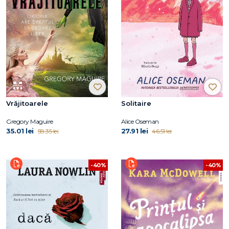
Vrăjitoarele
Solitaire
Gregory Maguire
Alice Oseman
35.01 lei
27.91 lei
58.35 lei
46.51 lei
-40%
-40%