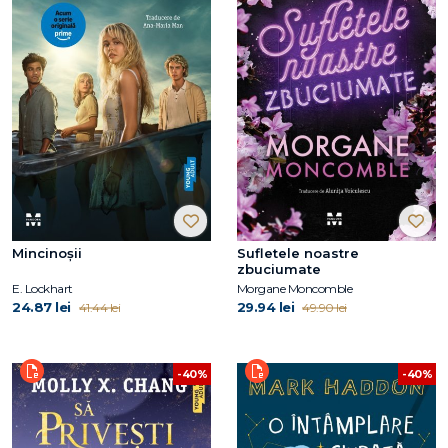
Mincinoşii
Sufletele noastre
zbuciumate
E. Lockhart
Morgane Moncomble
24.87 lei
29.94 lei
41.44 lei
49.90 lei
-40%
-40%