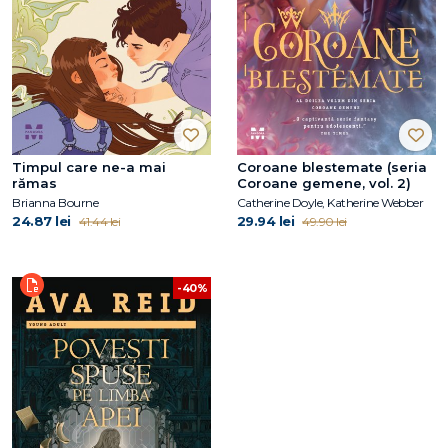
Timpul care ne-a mai
Coroane blestemate (seria
rămas
Coroane gemene, vol. 2)
Brianna Bourne
Catherine Doyle, Katherine Webber
24.87 lei
29.94 lei
41.44 lei
49.90 lei
-40%