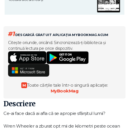
#1
DESCARCĂ GRATUIT APLICAȚIA MYBOOKMAG ACUM
Citește oriunde, oricând. Sincronizează-ți biblioteca și
continuă lectura pe orice dispozitiv.
Toate cărțile tale într-o singură aplicație:
M
MyBookMag
Descriere
Ce-ai face dacă ai afla că se apropie sfârșitul lumii?
Wren Wheeler a zburat opt mii de kilometri peste ocean