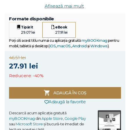
Afișează mai mult
Formate disponibile
Tipărit
eBook
29.07 lei
27.91 lei
myBOOKmag
Poți citi acest titlu numai cu aplicația gratuită
pentru
iOS
macOS
Android
Windows
mobil, tabletă și desktop (
,
,
și
).
46.51 lei
27.91 lei
Reducere: -40%
ADAUGĂ ÎN COȘ
Adaugă la favorite
Descarcă acum aplicația gratuită
myBOOKmag
din
Apple Store
,
Google Play
sau
Microsoft Store
și bucură-te imediat de
lectura acestei cărți!