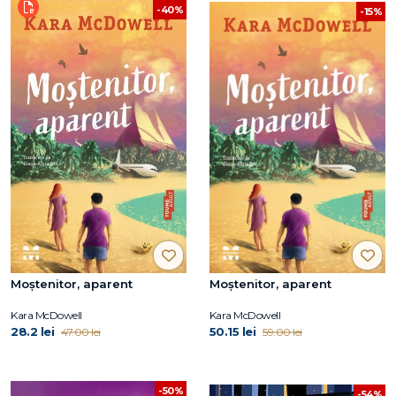
-40%
-15%
Moștenitor, aparent
Moștenitor, aparent
Kara McDowell
Kara McDowell
28.2 lei
50.15 lei
47.00 lei
59.00 lei
-50%
-54%