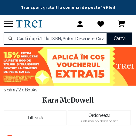
Transport gratuit la comenzi de peste 149 lei!
Caută
5 cărți / 2 eBooks
Kara McDowell
Ordonează
Filtează
Cele mai noi descendent