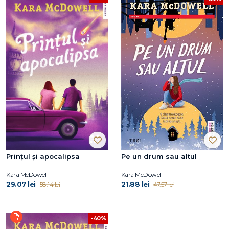
Prințul și apocalipsa
Pe un drum sau altul
Kara McDowell
Kara McDowell
29.07 lei
21.88 lei
58.14 lei
47.57 lei
-40%