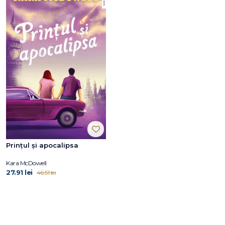
Prințul și apocalipsa
Kara McDowell
27.91 lei
46.51 lei