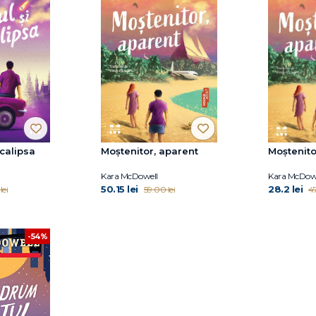
ocalipsa
Moștenitor, aparent
Moștenito
Kara McDowell
Kara McDow
50.15 lei
28.2 lei
lei
59.00 lei
47
-54%