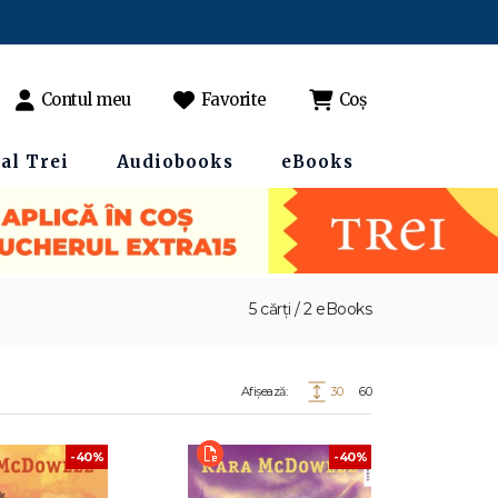
Contul meu
Favorite
Coș
al Trei
Audiobooks
eBooks
5 cărți / 2 eBooks
Afișează:
30
60
-40%
-40%