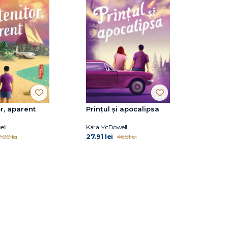
r, aparent
Prințul și apocalipsa
ell
Kara McDowell
27.91 lei
.00 lei
46.51 lei