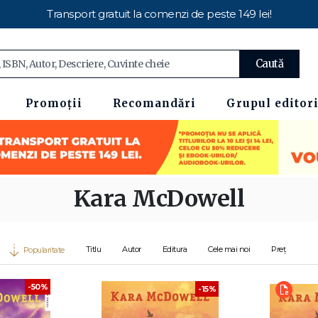
Transport gratuit la comenzi de peste 149 lei!
Caută
Promoții
Recomandări
Grupul editori
Kara McDowell
Titlu
Autor
Editura
Cele mai noi
Preț
Popularitate
-50%
-15%