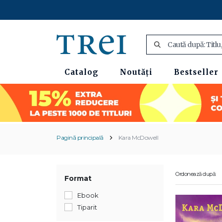
Catalog
Noutăți
Bestseller
Pagină principală
Kara McDowell
Ordonează după:
Format
Ebook
Tiparit