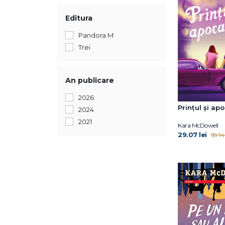
Editura
Pandora M
Trei
An publicare
2026
Prințul și ap
2024
2021
Kara McDowell
29.07 lei
58.14 