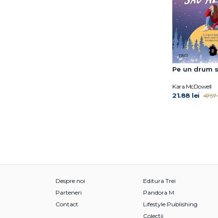
Pe un drum s
Kara McDowell
21.88 lei
47.57 
Despre noi
Editura Trei
Parteneri
Pandora M
Contact
Lifestyle Publishing
Colecții