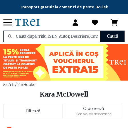
Transport gratuit la comenzi de peste 149 lei!
Caută
5 cărți / 2 eBooks
Kara McDowell
Ordonează
Filtează
Cele mai noi descendent