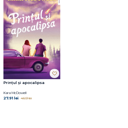
Prințul și apocalipsa
Kara McDowell
27.91 lei
46.51 lei