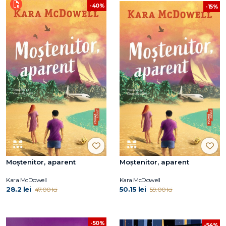
-40%
-15%
Moștenitor, aparent
Moștenitor, aparent
Kara McDowell
Kara McDowell
28.2 lei
50.15 lei
47.00 lei
59.00 lei
-50%
-54%