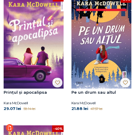
Prințul și apocalipsa
Pe un drum sau altul
Kara McDowell
Kara McDowell
29.07 lei
21.88 lei
58.14 lei
47.57 lei
-40%