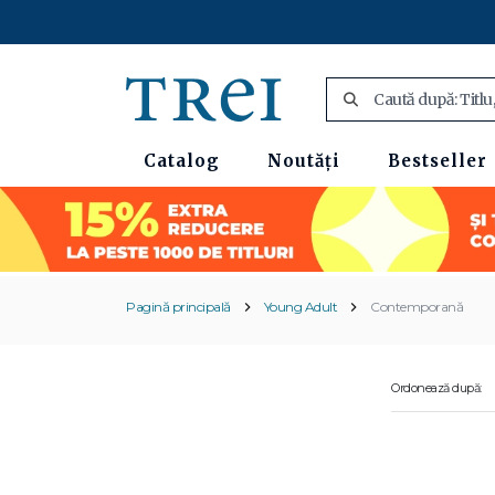
Catalog
Noutăți
Bestseller
Pagină principală
Young Adult
Contemporană
Ordonează după: