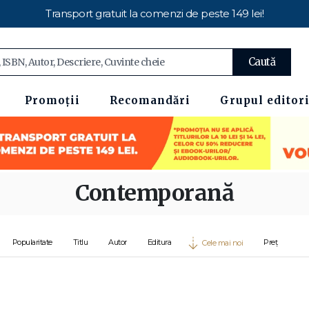
Transport gratuit la comenzi de peste 149 lei!
Caută
Promoții
Recomandări
Grupul editori
Contemporană
Popularitate
Titlu
Autor
Editura
Preț
Cele mai noi