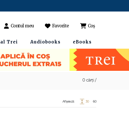
Contul meu
Favorite
Coș
al Trei
Audiobooks
eBooks
0 cărți /
Afișează:
30
60