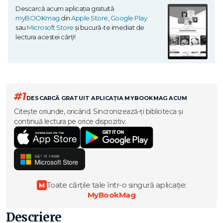
Descarcă acum aplicația gratuită
myBOOKmag
din
Apple Store
,
Google Play
sau
Microsoft Store
și bucură-te imediat de
lectura acestei cărți!
#1
DESCARCĂ GRATUIT APLICAȚIA MYBOOKMAG ACUM
Citește oriunde, oricând. Sincronizează-ți biblioteca și
continuă lectura pe orice dispozitiv.
Toate cărțile tale într-o singură aplicație:
M
MyBookMag
Descriere