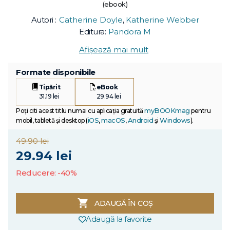
(ebook)
Autori :
Catherine Doyle
,
Katherine Webber
Editura:
Pandora M
Afișează mai mult
Formate disponibile
Tipărit
eBook
31.19 lei
29.94 lei
myBOOKmag
Poți citi acest titlu numai cu aplicația gratuită
pentru
iOS
macOS
Android
Windows
mobil, tabletă și desktop (
,
,
și
).
49.90 lei
29.94 lei
Reducere: -40%
ADAUGĂ ÎN COȘ
Adaugă la favorite