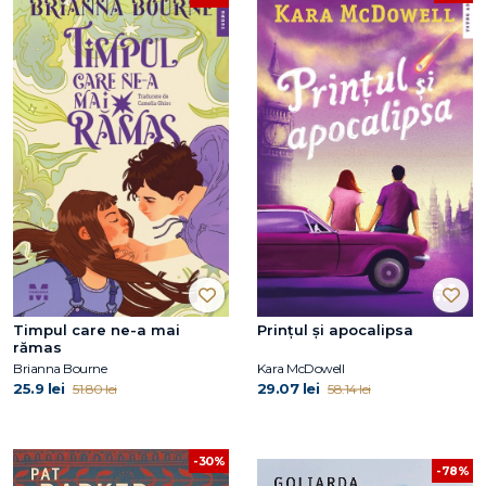
Timpul care ne-a mai
Prințul și apocalipsa
rămas
Brianna Bourne
Kara McDowell
25.9 lei
29.07 lei
51.80 lei
58.14 lei
-30%
-78%