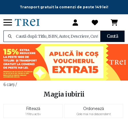
Transport gratuit la comenzi de peste 149 lei!
Caută
6 cărți /
Magia iubirii
Filtează
Ordonează
1 filtru activ
Cele mai noi descendent