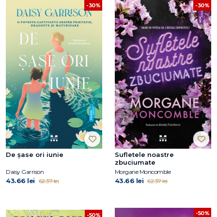
-30%
-30%
De șase ori iunie
Sufletele noastre
zbuciumate
Daisy Garrison
Morgane Moncomble
43.66 lei
43.66 lei
62.37 lei
62.37 lei
-50%
-50%