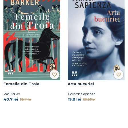
Femeile din Troia
Arta bucuriei
Pat Barker
Goliarda Sapienza
40.7 lei
19.8 lei
58.14 lei
89.85 lei