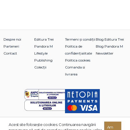
Despre noi
Editura Trei
Termeni și condiții
Blog Editura Trei
Parteneri
Pandora M
Politica de
Blog Pandora M
Contact
Lifestyle
confidențialitate
Newsletter
Publishing
Politica cookies
Colecții
Comanda si
livrarea
Acest site foloseşte cookies. Continuarea navigării
© 2026 Grupul Editorial TREI. Toate drepturile rezervate.
Am
presupune că eşti de acord cu utilizarea cookie-urilor.