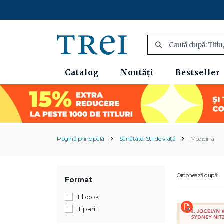
Catalog
Noutăți
Bestseller
Pagină principală
Sănătate. Stil de viață
Medicină
Ordonează după:
Format
Ebook
Tiparit