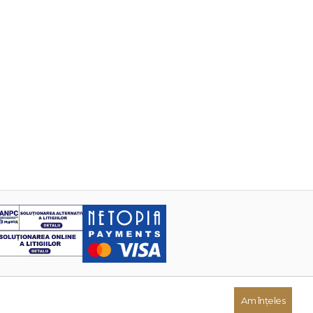
Am înțeles
Dezvoltat de: