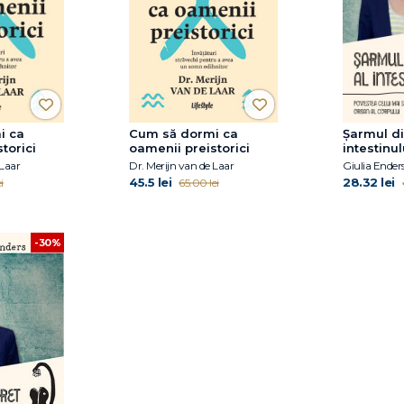
i ca
Cum să dormi ca
Șarmul di
torici
oamenii preistorici
intestinul
 Laar
Dr. Merijn van de Laar
Giulia Ender
45.5 lei
28.32 lei
i
65.00 lei
-30%