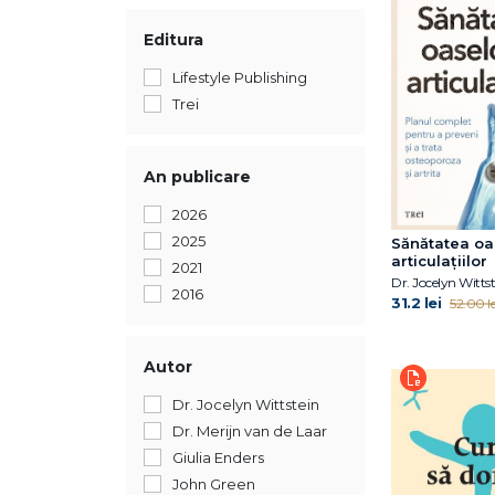
Editura
Lifestyle Publishing
Trei
An publicare
2026
2025
Sănătatea oas
articulațiilor
2021
2016
31.2 lei
52.00 le
Autor
Dr. Jocelyn Wittstein
Dr. Merijn van de Laar
Giulia Enders
John Green