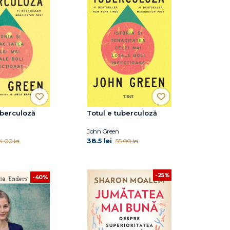
uberculoză
Totul e tuberculoză
John Green
38.5 lei
4.00 lei
55.00 lei
-25%
-40%