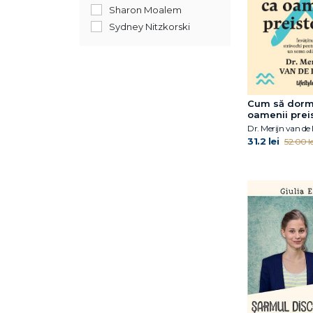
Sharon Moalem
Sydney Nitzkorski
Cum să dorm
oamenii preis
Dr. Merijn van de
31.2 lei
52.00 le