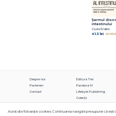
Șarmul discre
intestinului
Giulia Enders
41.3 lei
59.00 le
Despre noi
Editura Trei
Parteneri
Pandora M
Contact
Lifestyle Publishing
Colecții
Acest site foloseşte cookies. Continuarea navigării presupune că eşti d
© 2026 Grupul Editorial TREI. Toate drepturile rezervate.