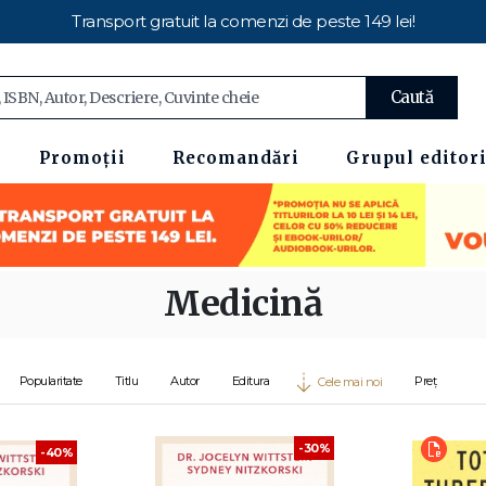
Transport gratuit la comenzi de peste 149 lei!
Caută
Promoții
Recomandări
Grupul editori
Medicină
Popularitate
Titlu
Autor
Editura
Preț
Cele mai noi
-30%
-40%