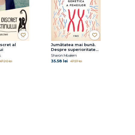
scret al
Jumătatea mai bună.
ui
Despre superioritatea
genetică a femeilor
s
Sharon Moalem
35.58 lei
47.20 lei
47.57 lei