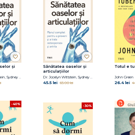
elor și
Sănătatea oaselor și
Totul e t
articulațiilor
Dr. Jocelyn Wittstein, Sydney Nitzkorski
Dr. Jocelyn Wittstein, Sydney Nitzkorski
John Green
45.5 lei
26.4 lei
i
65.00 lei
4
-40%
-30%