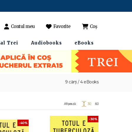
Contul meu
Favorite
Coș
al Trei
Audiobooks
eBooks
9 cărți / 4 eBooks
Afișează:
30
60
-30%
-40%