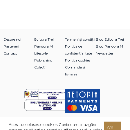
Despre noi
Editura Trei
Termeni și condiții
Blog Editura Trei
Parteneri
Pandora M
Politica de
Blog Pandora M
Contact
Lifestyle
confidențialitate
Newsletter
Publishing
Politica cookies
Colecții
Comanda si
livrarea
Acest site foloseşte cookies. Continuarea navigării
© 2026 Grupul Editorial TREI. Toate drepturile rezervate.
Am
presupune că eşti de acord cu utilizarea cookie-urilor.