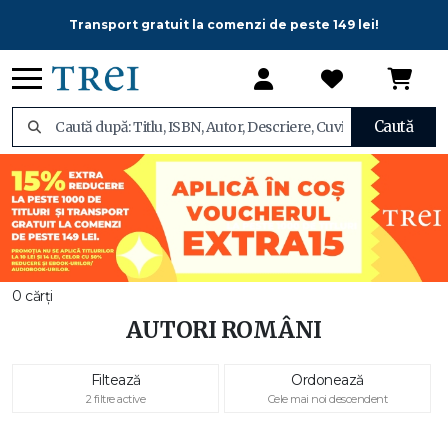
Transport gratuit la comenzi de peste 149 lei!
Caută
0 cărți
AUTORI ROMÂNI
Filtează
Ordonează
2 filtre active
Cele mai noi descendent