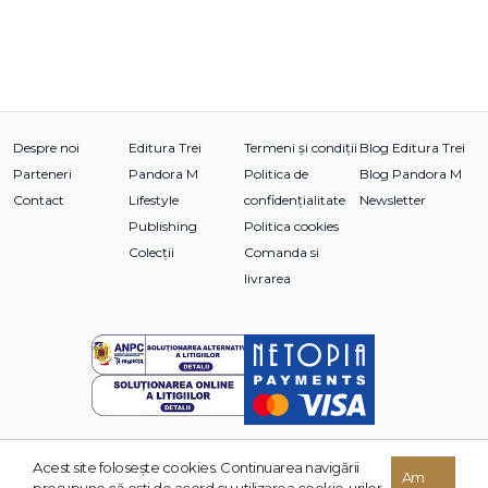
Despre noi
Editura Trei
Termeni și condiții
Blog Editura Trei
Parteneri
Pandora M
Politica de
Blog Pandora M
Contact
Lifestyle
confidențialitate
Newsletter
Publishing
Politica cookies
Colecții
Comanda si
livrarea
Acest site foloseşte cookies. Continuarea navigării
© 2026 Grupul Editorial TREI. Toate drepturile rezervate.
Am
presupune că eşti de acord cu utilizarea cookie-urilor.