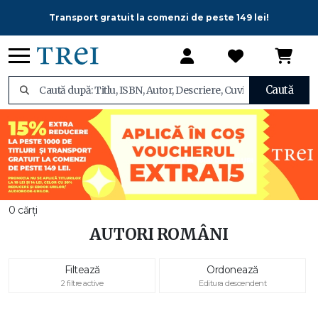
Transport gratuit la comenzi de peste 149 lei!
Caută
0 cărți
AUTORI ROMÂNI
Filtează
Ordonează
2 filtre active
Editura descendent