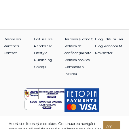
Despre noi
Editura Trei
Termeni și condiții
Blog Editura Trei
Parteneri
Pandora M
Politica de
Blog Pandora M
Contact
Lifestyle
confidențialitate
Newsletter
Publishing
Politica cookies
Colecții
Comanda si
livrarea
Acest site foloseşte cookies. Continuarea navigării
© 2026 Grupul Editorial TREI. Toate drepturile rezervate.
Am
presupune că eşti de acord cu utilizarea cookie-urilor.