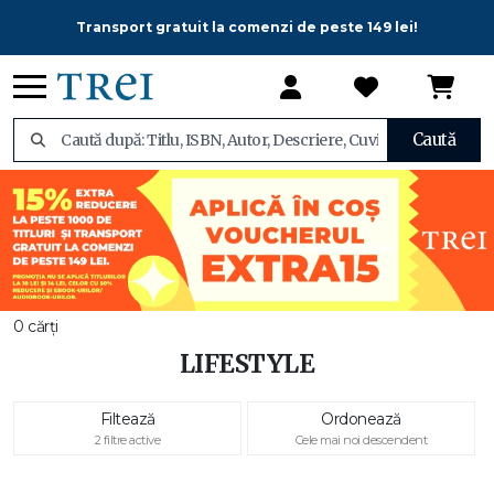
Transport gratuit la comenzi de peste 149 lei!
Caută
0 cărți
LIFESTYLE
Filtează
Ordonează
2 filtre active
Cele mai noi descendent