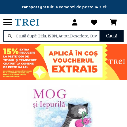
Transport gratuit la comenzi de peste 149 lei!
Caută