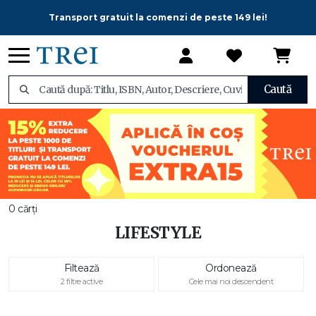
Transport gratuit la comenzi de peste 149 lei!
Caută
0 cărți
LIFESTYLE
Filtează
Ordonează
2 filtre active
Cele mai noi descendent