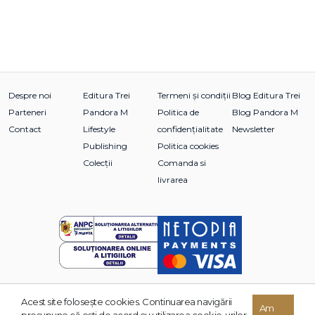
Despre noi
Editura Trei
Termeni și condiții
Blog Editura Trei
Parteneri
Pandora M
Politica de
Blog Pandora M
Contact
Lifestyle
confidențialitate
Newsletter
Publishing
Politica cookies
Colecții
Comanda si
livrarea
Acest site foloseşte cookies. Continuarea navigării
© 2026 Grupul Editorial TREI. Toate drepturile rezervate.
Am
presupune că eşti de acord cu utilizarea cookie-urilor.