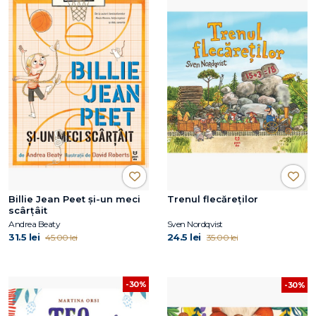
Billie Jean Peet și-un meci
Trenul flecăreților
scârțâit
Andrea Beaty
Sven Nordqvist
31.5 lei
24.5 lei
45.00 lei
35.00 lei
-30%
-30%