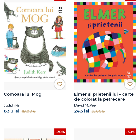
Comoara lui Mog
Elmer și prietenii lui - carte
de colorat la petrecere
Judith Kerr
David McKee
83.3 lei
24.5 lei
119.00 lei
35.00 lei
-30%
-30%