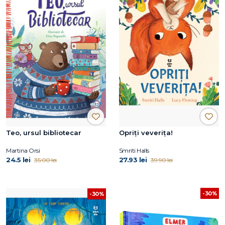
Teo, ursul bibliotecar
Opriți veverița!
Martina Orsi
Smriti Halls
24.5 lei
27.93 lei
35.00 lei
39.90 lei
-30%
-30%