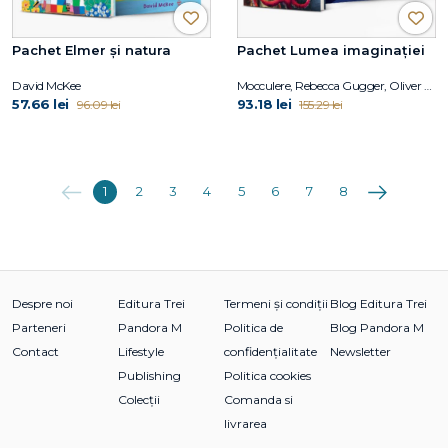
Pachet Elmer și natura
Pachet Lumea imaginației
David McKee
Mocculere, Rebecca Gugger, Oliver Jeffers
57.66 lei
93.18 lei
96.09 lei
155.29 lei
Anterioara
Următoarea
1
2
3
4
5
6
7
8
Despre noi
Editura Trei
Termeni și condiții
Blog Editura Trei
Parteneri
Pandora M
Politica de
Blog Pandora M
Contact
Lifestyle
confidențialitate
Newsletter
Publishing
Politica cookies
Colecții
Comanda si
livrarea