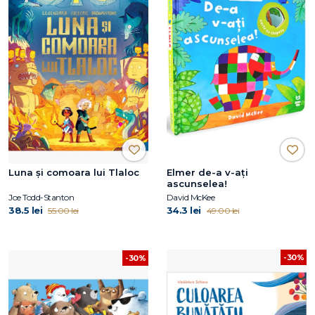
Luna și comoara lui Tlaloc
Elmer de-a v-ați
ascunselea!
Joe Todd-Stanton
David McKee
38.5 lei
34.3 lei
55.00 lei
49.00 lei
-30%
-30%