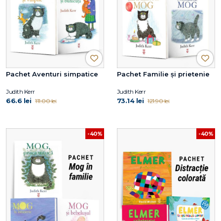
Pachet Aventuri simpatice
Pachet Familie și prietenie
Judith Kerr
Judith Kerr
66.6 lei
73.14 lei
111.00 lei
121.90 lei
-40%
-40%