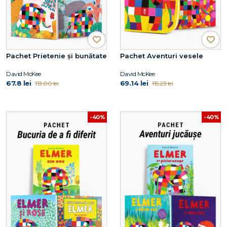
Pachet Prietenie și bunătate
Pachet Aventuri vesele
David McKee
David McKee
67.8 lei
69.14 lei
113.00 lei
115.23 lei
-40%
-40%