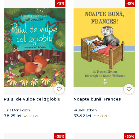
-15%
-15%
Puiul de vulpe cel zglobiu
Noapte bună, Frances
Julia Donaldson
Russell Hoban
38.25 lei
33.92 lei
45.00 lei
39.90 lei
-30%
-30%