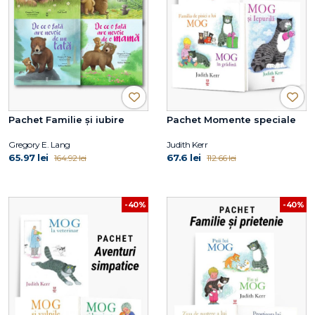
Pachet Familie și iubire
Pachet Momente speciale
Gregory E. Lang
Judith Kerr
65.97 lei
67.6 lei
164.92 lei
112.66 lei
-40%
-40%