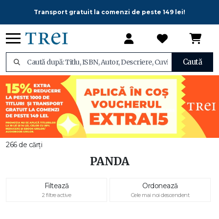
Transport gratuit la comenzi de peste 149 lei!
Caută
266 de cărți
PANDA
Filtează
Ordonează
2 filtre active
Cele mai noi descendent