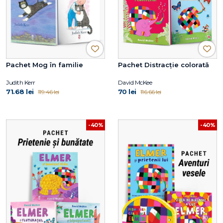
Pachet Mog în familie
Pachet Distracție colorată
Judith Kerr
David McKee
71.68 lei
70 lei
119.46 lei
116.66 lei
-40%
-40%