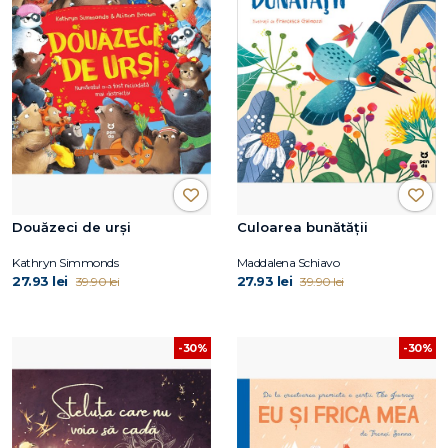
Douăzeci de urși
Culoarea bunătății
Kathryn Simmonds
Maddalena Schiavo
27.93 lei
27.93 lei
39.90 lei
39.90 lei
-30%
-30%