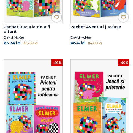
Pachet Bucuria de a fi
Pachet Aventuri jucăușe
diferit
David McKee
David McKee
65.34 lei
68.4 lei
108.89 lei
114.00 lei
-40%
-40%