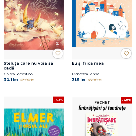
Steluța care nu voia să
Eu și frica mea
cadă
Chiara Sorrentino
Francesca Sanna
30.1 lei
31.5 lei
43.00 lei
45.00 lei
-30%
-40%