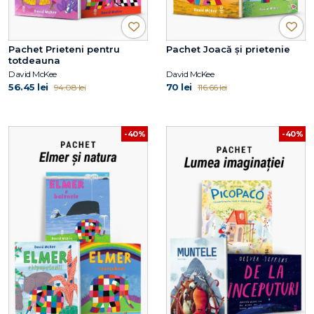
Pachet Prieteni pentru
Pachet Joacă și prietenie
totdeauna
David McKee
David McKee
56.45 lei
70 lei
94.08 lei
116.66 lei
-40%
-40%