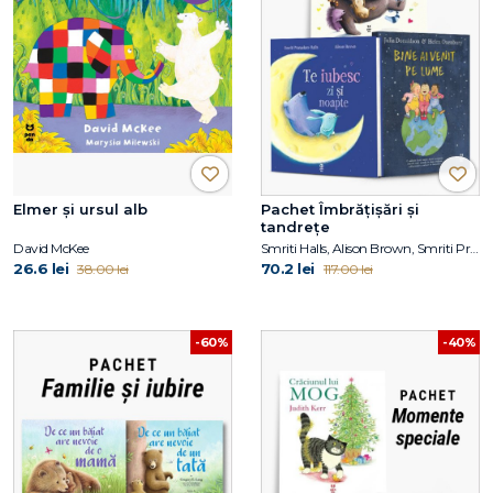
Elmer și ursul alb
Pachet Îmbrățișări și
tandrețe
David McKee
Smriti Halls, Alison Brown, Smriti Prasadam-Halls, Julia Donaldson
26.6 lei
70.2 lei
38.00 lei
117.00 lei
-60%
-40%