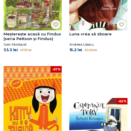
Meșterește acasă cu Findus
Luna vrea să zboare
(seria Pettson și Findus)
Sven Nordqvist
Andreea Lițescu
33.3 lei
15.2 lei
47.57 lei
30.66 lei
-67%
-62%