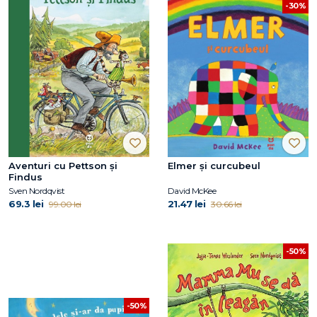
-30%
Aventuri cu Pettson și
Elmer și curcubeul
Findus
Sven Nordqvist
David McKee
69.3 lei
21.47 lei
99.00 lei
30.66 lei
-50%
-50%