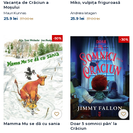
Vacanța de Crăciun a
Miko, vulpița friguroasă
Moșului
Mauri Kunnas
Andreea Iatagan
25.9 lei
25.9 lei
37.00 lei
37.00 lei
-50%
-30%
Mamma Mu se dă cu sania
Doar 5 somnici pân’ la
Crăciun