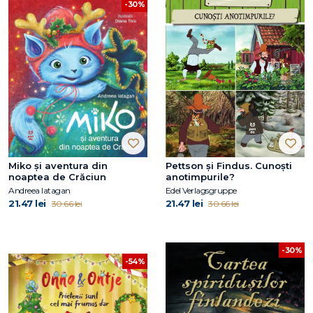
-30%
Miko și aventura din
Pettson și Findus. Cunoști
noaptea de Crăciun
anotimpurile?
Andreea Iatagan
Edel Verlagsgruppe
21.47 lei
21.47 lei
30.66 lei
30.66 lei
-30%
-54%