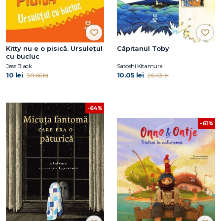
Kitty nu e o pisică. Ursulețul
Căpitanul Toby
cu bucluc
Jess Black
Satoshi Kitamura
10 lei
10.05 lei
30.66 lei
26.43 lei
-64%
-61%