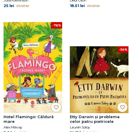
Julia Rawlinson
Debi Gliori
25 lei
18.51 lei
26.43 lei
26.43 lei
-76%
-54%
Hotel Flamingo: Căldură
Etty Darwin și problema
mare
celor patru pietricele
Alex Milway
Lauren Soloy