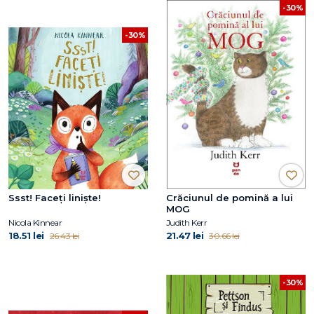
-30%
-30%
Ssst! Faceți liniște!
Crăciunul de pomină a lui
MOG
Nicola Kinnear
Judith Kerr
18.51 lei
21.47 lei
26.43 lei
30.66 lei
-30%