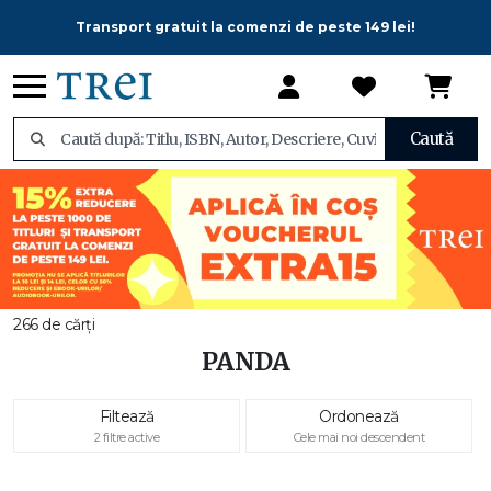
Transport gratuit la comenzi de peste 149 lei!
Caută
266 de cărți
PANDA
Filtează
Ordonează
2 filtre active
Cele mai noi descendent