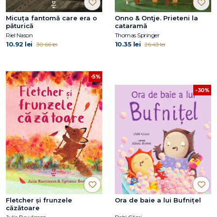
Micuța fantomă care era o
Onno & Ontje. Prieteni la
păturică
cataramă
Riel Nason
Thomas Springer
10.92 lei
10.35 lei
30.66 lei
26.43 lei
-5%
-30%
Fletcher și frunzele
Ora de baie a lui Bufnițel
căzătoare