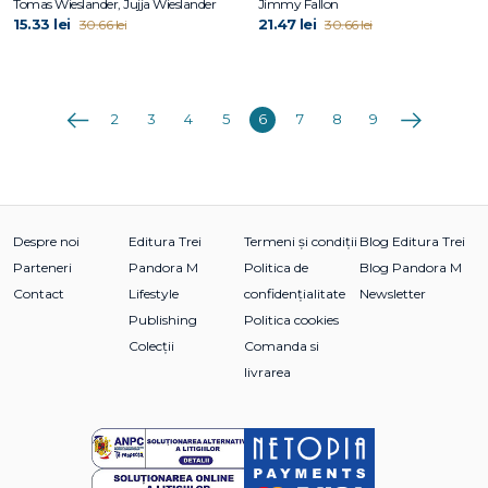
Tomas Wieslander, Jujja Wieslander
Jimmy Fallon
15.33 lei
21.47 lei
30.66 lei
30.66 lei
Anterioara
Următoarea
2
3
4
5
6
7
8
9
Despre noi
Editura Trei
Termeni și condiții
Blog Editura Trei
Parteneri
Pandora M
Politica de
Blog Pandora M
Contact
Lifestyle
confidențialitate
Newsletter
Publishing
Politica cookies
Colecții
Comanda si
livrarea