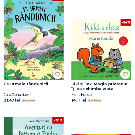
-54%
Pe urmele rândunicii
Kiki și Jax. Magia prieteniei
îți va schimba viața
Julia Donaldson
Marie Kondo
21.47 lei
14.11 lei
30.66 lei
30.66 lei
-30%