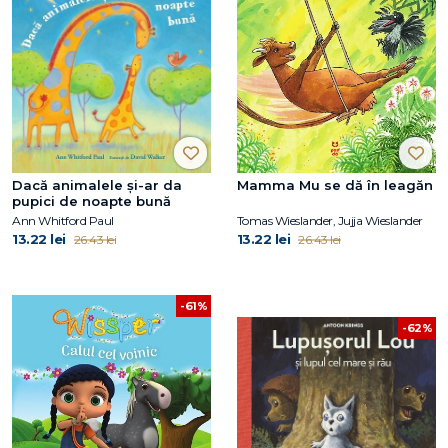
Dacă animalele și-ar da
Mamma Mu se dă în leagăn
pupici de noapte bună
Ann Whitford Paul
Tomas Wieslander, Jujja Wieslander
13.22 lei
13.22 lei
26.43 lei
26.43 lei
-61%
-62%