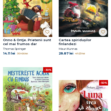
Onno & Ontje. Prietenii sunt
Cartea spiridușilor
cel mai frumos dar
finlandezi
Thomas Springer
Mauri Kunnas
14.11 lei
28.87 lei
30.66 lei
41.23 lei
-30%
-50%