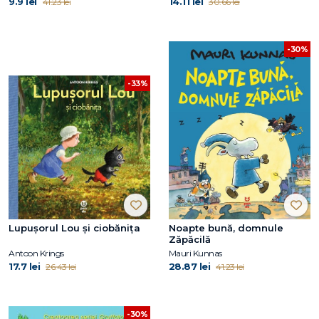
9.9 lei
14.11 lei
41.23 lei
30.66 lei
-30%
-33%
Lupușorul Lou și ciobănița
Noapte bună, domnule
Zăpăcilă
Antoon Krings
Mauri Kunnas
17.7 lei
28.87 lei
26.43 lei
41.23 lei
-30%