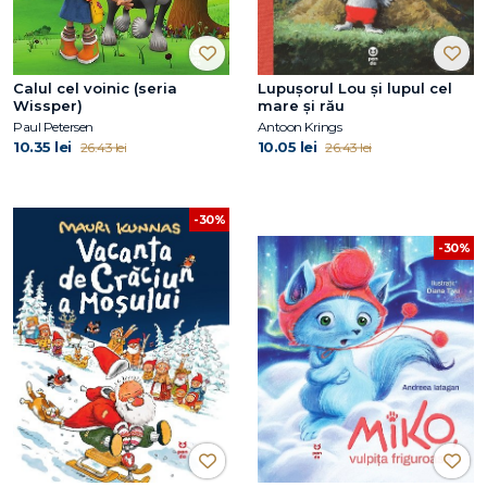
Calul cel voinic (seria
Lupușorul Lou și lupul cel
Wissper)
mare și rău
Paul Petersen
Antoon Krings
10.35 lei
10.05 lei
26.43 lei
26.43 lei
-30%
-30%