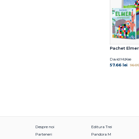
Sue Limb
Sven Nordqvist
Thierry Robberecht
Thomas Springer
Tomas Wieslander
Tomi Kontio
Pachet Elmer 
Tony Mitton
Virginia Woolf
David McKee
Zadie Smith
57.66 lei
96.09 
Despre noi
Editura Trei
Parteneri
Pandora M