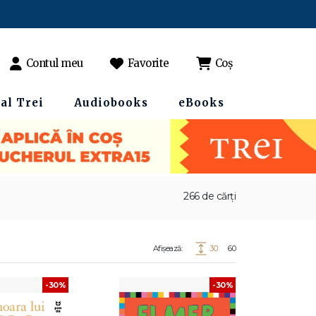
Contul meu
Favorite
Coș
al Trei
Audiobooks
eBooks
266 de cărți
Afișează:
30
60
-30%
-30%