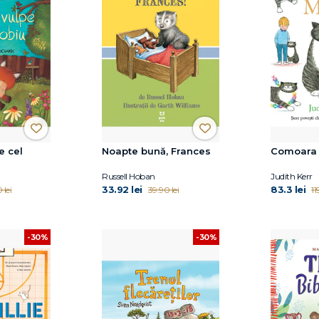
e cel
Noapte bună, Frances
Comoara 
Russell Hoban
Judith Kerr
33.92 lei
83.3 lei
 lei
39.90 lei
11
-30%
-30%