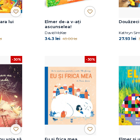
ara lui
Elmer de-a v-ați
Douăzeci 
ascunselea!
David McKee
Kathryn Si
34.3 lei
27.93 lei
ei
49.00 lei
-30%
-30%
nu voia să
Eu și frica mea
Elmer și u