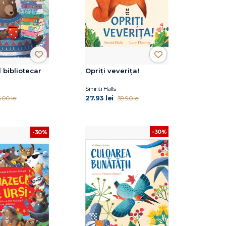
l bibliotecar
Opriți veverița!
Smriti Halls
27.93 lei
.00 lei
39.90 lei
-30%
-30%