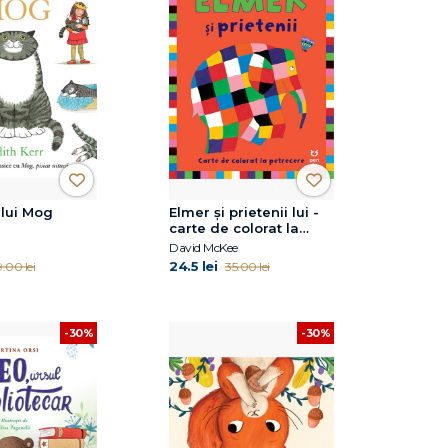
lui Mog
Elmer și prietenii lui -
carte de colorat la
petrecere
David McKee
24.5 lei
9.00 lei
35.00 lei
-30%
-30%