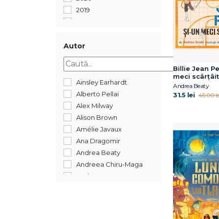
2019
2018
2017
2016
Autor
2015
Billie Jean P
meci scârțâit
Ainsley Earhardt
Andrea Beaty
Alberto Pellai
31.5 lei
45.00 le
Alex Milway
Alison Brown
Amélie Javaux
Ana Dragomir
Andrea Beaty
Andreea Chiru-Maga
Andreea Iatagan
Andreea Lițescu
Anika Aldamuy Denise
Ann Whitford Paul