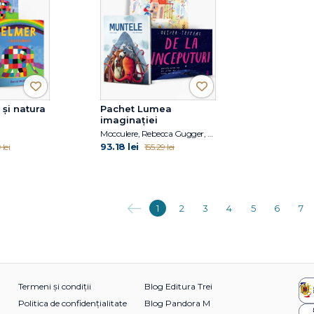
și natura
Pachet Lumea
imaginației
Mocculere, Rebecca Gugger, Oliver Jeffers
93.18 lei
lei
155.29 lei
Anterioara
1
2
3
4
5
6
7
Termeni și condiții
Blog Editura Trei
Politica de confidențialitate
Blog Pandora M