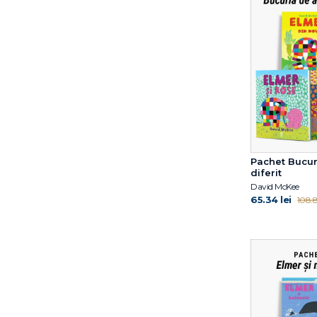
Olimpia Melinte
Oliver Jeffers
Paola Conte
Paul Petersen
Paul Stewart
Peter Bently
Pog Olivier
Rebecca Gugger
Reese Witherspoon
René Gouichoux
Pachet Bucuri
diferit
Riel Nason
David McKee
Rob Biddulph
65.34 lei
108.8
Russell Hoban
Sam Winston
Satoshi Kitamura
Seth Meyers
Smriti Prasadam-Halls
Smriti Halls
Smriti Prasadam-Halls