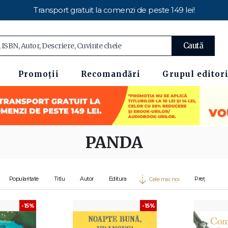
Transport gratuit la comenzi de peste 149 lei!
Caută
Promoții
Recomandări
Grupul editori
PANDA
Popularitate
Titlu
Autor
Editura
Preț
Cele mai noi
-15%
-15%