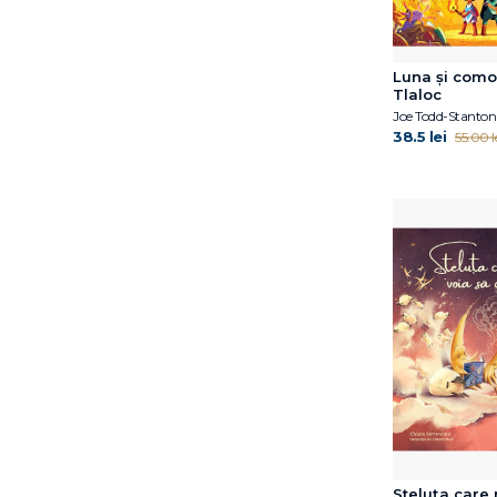
Annick Masson
Antoon Krings
Bogdan Coșa
Luna și como
Caroline Crowe
Tlaloc
Cheryl Sterling
Joe Todd-Stanton
38.5 lei
55.00 l
Chiara Sorrentino
David J. Smith
David McKee
David Sundin
Debi Gliori
Dirk Gieselmann
Doug Salati
Dr. Simona Tivadar
Edel Verlagsgruppe
Emma Karinsdotter
Emma de Woot
Eoin Colfer
Eulàlia Canal
Francesca Sanna
Steluța care 