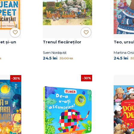
eet și-un
Trenul flecăreților
Teo, ursu
Sven Nordqvist
Martina Orsi
24.5 lei
24.5 lei
i
35.00 lei
35
-30%
-30%