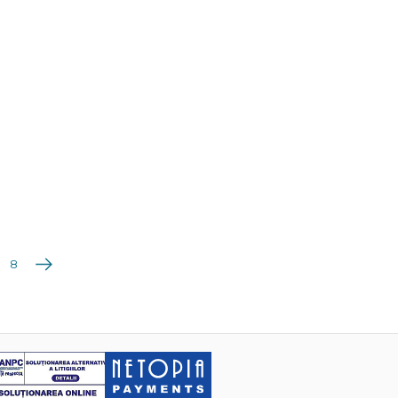
Următoarea
8