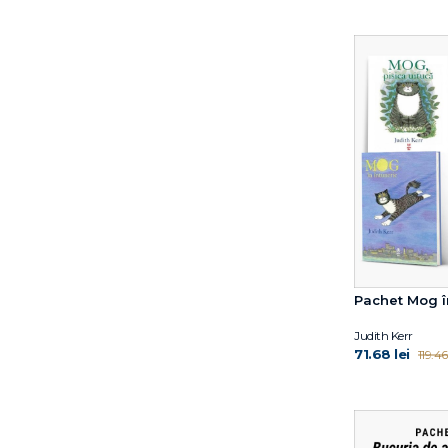
Larissa Labay
Lauren Soloy
Lisa Papp
Louise Greig
Maddalena Schiavo
Maria Loretta Giraldo
Marianne Dubuc
Marie Kondo
Marin Mălaicu-Hondrari
Mark Sperring
Martin Widmark
Martina Orsi
Matt de la Peña
Pachet Mog î
Matthew Burgess
Mauri Kunnas
Judith Kerr
71.68 lei
119.46 
Michael Rosen
Mocculere
Nick Laird
Nicola Kinnear