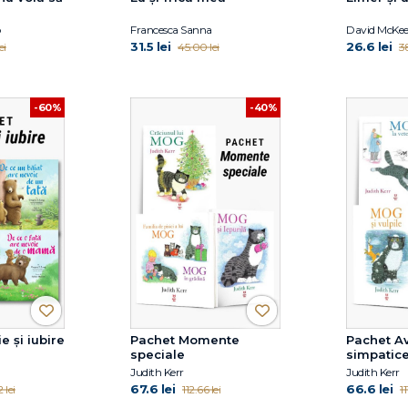
o
Francesca Sanna
David McKe
31.5 lei
26.6 lei
ei
45.00 lei
3
-60%
-40%
e și iubire
Pachet Momente
Pachet Av
speciale
simpatic
Judith Kerr
Judith Kerr
67.6 lei
66.6 lei
 lei
112.66 lei
11