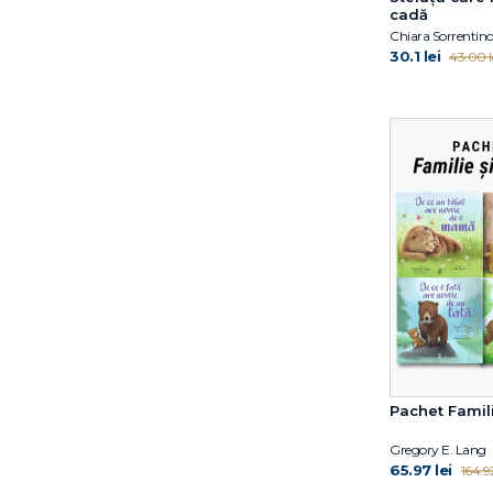
cadă
Gabriella Ballin
Chiara Sorrentin
Gregory E. Lang
30.1 lei
43.00 l
Harry Horse
Hazel Gardner
Helen Oxenbury
Ilaria Zanellato
Iulian Tănase
Jess Black
Jill Twiss
Jimmy Fallon
Joanna Gaines
Joe Todd-Stanton
John Updike
Judith Kerr
Jujja Wieslander
Pachet Famili
Julia Donaldson
Julia Rawlinson
Gregory E. Lang
Kathryn Simmonds
65.97 lei
164.92