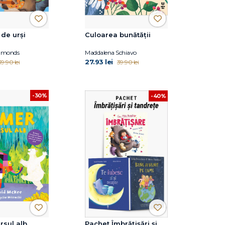
de urși
Culoarea bunătății
mmonds
Maddalena Schiavo
27.93 lei
39.90 lei
39.90 lei
-30%
-40%
rsul alb
Pachet Îmbrățișări și