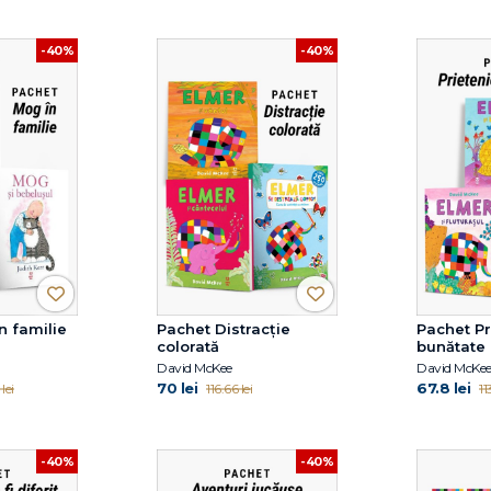
-40%
-40%
n familie
Pachet Distracție
Pachet Pr
colorată
bunătate
David McKee
David McKe
70 lei
67.8 lei
lei
116.66 lei
11
-40%
-40%