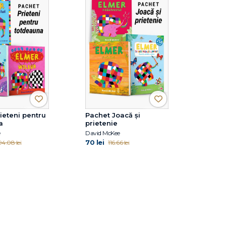
ieteni pentru
Pachet Joacă și
a
prietenie
e
David McKee
70 lei
94.08 lei
116.66 lei