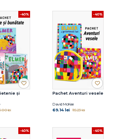
-40%
-40%
ietenie și
Pachet Aventuri vesele
e
David McKee
69.14 lei
3.00 lei
115.23 lei
-40%
-40%