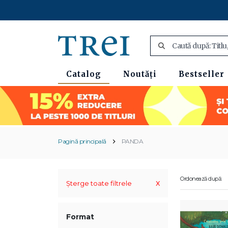
Catalog
Noutăți
Bestseller
Pagină principală
PANDA
Ordonează după:
x
Șterge toate filtrele
Format