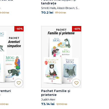
tandrețe
e
Smriti Halls, Alison Brown, Smriti Prasadam-Halls, Julia Donaldson
70.2 lei
8.00 lei
117.00 lei
-40%
-40%
enturi
Pachet Familie și
e
prietenie
Judith Kerr
73.14 lei
1.00 lei
121.90 lei