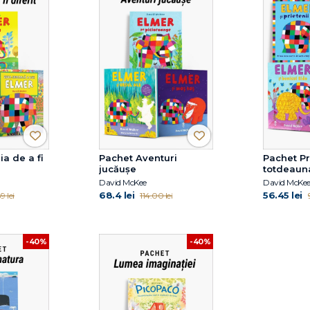
a de a fi
Pachet Aventuri
Pachet Pr
jucăușe
totdeaun
David McKee
David McKe
68.4 lei
56.45 lei
9 lei
114.00 lei
-40%
-40%