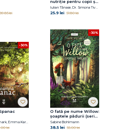
nutriție pentru copii și
părinți
Iulian Tănase, Dr. Simona Tivadar
25.9 lei
89.85 lei
51.80 lei
-30%
-30%
Spanac
O fată pe nume Willow:
şoaptele pădurii (seria
Willow, vol. 2)
Martin Widmark, Emma Karinsdotter
Sabine Bohlmann
38.5 lei
.00 lei
55.00 lei