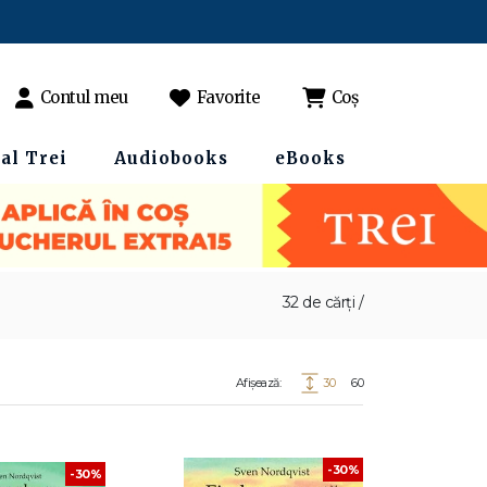
Contul meu
Favorite
Coș
al Trei
Audiobooks
eBooks
32 de cărți /
Afișează:
30
60
-30%
-30%