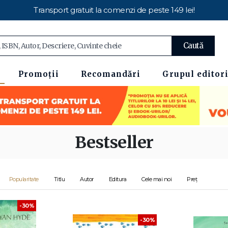
Transport gratuit la comenzi de peste 149 lei!
Caută
Promoții
Recomandări
Grupul editori
Bestseller
Popularitate
Titlu
Autor
Editura
Cele mai noi
Preț
-30%
-30%