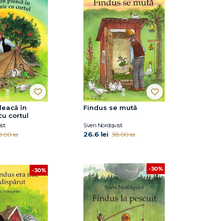
leacă în
Findus se mută
cu cortul
st
Sven Nordqvist
26.6 lei
8.00 lei
38.00 lei
-30%
-30%