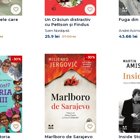
nele care
Un Crăciun distractiv
Fuga din 
cu Pettson și Findus
Sven Nordqvist
André Acim
25.9 lei
43.66 lei
ei
37.00 lei
-30%
-30%
toria
Marlboro de Sarajevo
Inside St