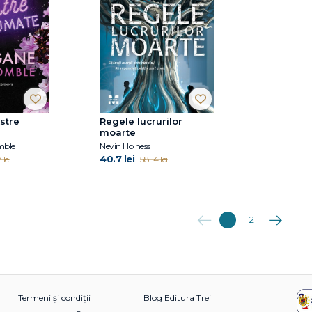
stre
Regele lucrurilor
moarte
mble
Nevin Holness
40.7 lei
 lei
58.14 lei
Anterioara
Următoare
1
2
Termeni și condiții
Blog Editura Trei