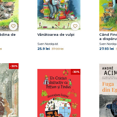
rădina de
Vânătoarea de vulpi
Când Find
a dispăru
Sven Nordqvist
Sven Nordqvi
25.9 lei
27.93 lei
ei
37.00 lei
-30%
-30%