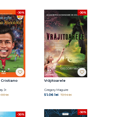
-30%
-30%
 Cristiano
Vrăjitoarele
y Jr.
Gregory Maguire
51.06 lei
.00 lei
72.94 lei
-30%
-30%