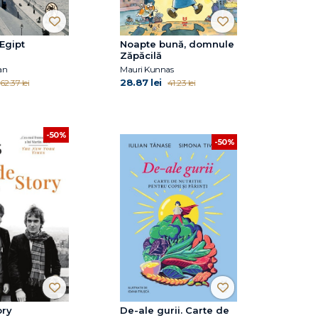
Egipt
Noapte bună, domnule
Zăpăcilă
an
Mauri Kunnas
28.87 lei
62.37 lei
41.23 lei
-50%
-50%
ory
De-ale gurii. Carte de