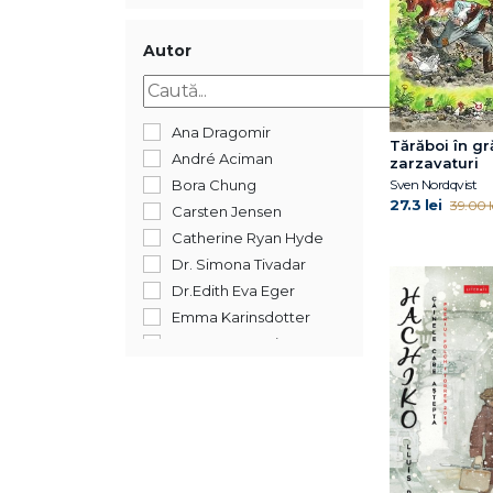
Autor
Ana Dragomir
Tărăboi în g
André Aciman
zarzavaturi
Sven Nordqvist
Bora Chung
27.3 lei
39.00 l
Carsten Jensen
Catherine Ryan Hyde
Dr. Simona Tivadar
Dr.Edith Eva Eger
Emma Karinsdotter
Gregory Maguire
Iulian Tănase
James Buckley Jr.
Julia Drake
Kara McDowell
Lluís Prats