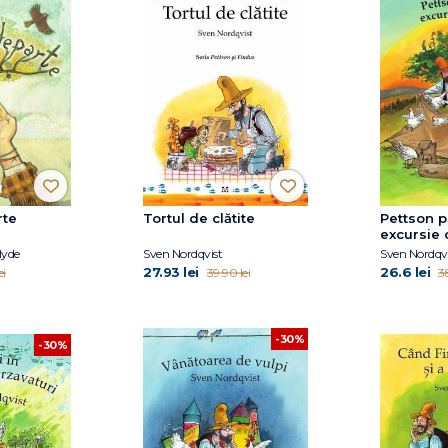
rte
Tortul de clătite
Pettson p
excursie 
Hyde
Sven Nordqvist
Sven Nordqvi
27.93 lei
26.6 lei
ei
39.90 lei
3
-30%
-30%