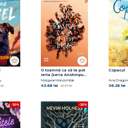
l
O toamnă ca să te pot
Copacul
ierta (seria Anotimpuri,
vol.1)
y
Morgane Moncomble
Ana Dragom
43.66 lei
36.26 lei
lei
62.37 lei
-30%
-30%