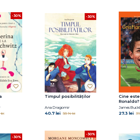
-30%
-30%
a
Timpul posibilităților
Cine este
Ronaldo?
r
Ana Dragomir
James Buckle
40.7 lei
27.3 lei
lei
58.14 lei
39
-30%
-30%