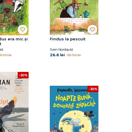
us era mic și
Findus la pescuit
t
st
Sven Nordqvist
26.6 lei
39.90 lei
38.00 lei
-30%
-30%