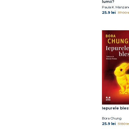
lumii?
Paula K. Manzan
25.9 lei
37.00 l
Iepurele ble
Bora Chung
25.9 lei
51.80 le