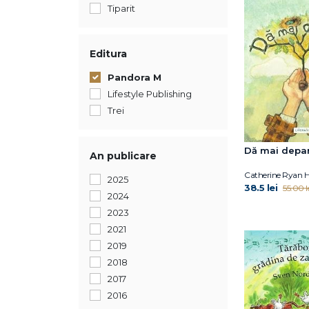
Tiparit
Editura
Pandora M
Lifestyle Publishing
Trei
Dă mai depa
An publicare
Catherine Ryan 
2025
38.5 lei
55.00 l
2024
2023
2021
2019
2018
2017
2016