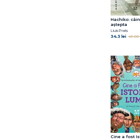
Martin Amis
Martin Widmark
Mauri Kunnas
Hachiko: câi
aştepta
Miljenko Jergović
Lluís Prats
Morgane Moncomble
34.3 lei
49.00 l
Nevin Holness
Patrick Ness
Paula K. Manzanero
Ross Montgomery
Sabine Bohlmann
Sven Nordqvist
Cine a fost Is