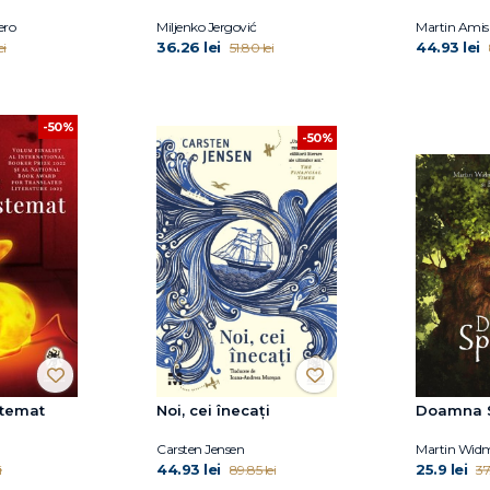
ero
Miljenko Jergović
Martin Amis
36.26 lei
44.93 lei
ei
51.80 lei
-50%
-50%
stemat
Noi, cei înecați
Doamna 
Carsten Jensen
44.93 lei
25.9 lei
i
89.85 lei
37