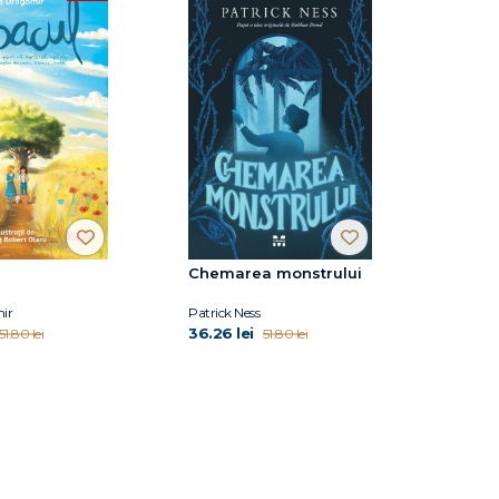
Chemarea monstrului
ir
Patrick Ness
36.26 lei
51.80 lei
51.80 lei