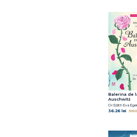
Balerina de l
Auschwitz
Dr.Edith Eva Ege
36.26 lei
51.80 