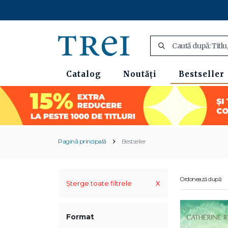
Catalog
Noutăți
Bestseller
Pagină principală
Bestseller
Ordonează după:
x
Șterge toate filtrele
Format