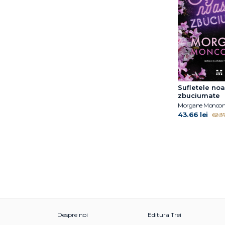
Sufletele noa
zbuciumate
Morgane Monco
43.66 lei
62.37
Despre noi
Editura Trei