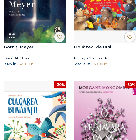
Götz și Meyer
Douăzeci de urși
David Albahari
Kathryn Simmonds
31.5 lei
27.93 lei
45.00 lei
39.90 lei
-30%
-30%