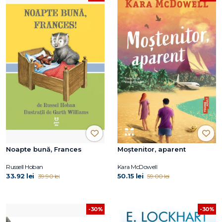
Noapte bună, Frances
Moștenitor, aparent
Russell Hoban
Kara McDowell
33.92 lei
50.15 lei
39.90 lei
59.00 lei
-30%
-30%