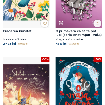
Culoarea bunătății
O primăvară ca să te pot
iubi (seria Anotimpuri, vol.3)
Maddalena Schiavo
Morgane Moncomble
27.93 lei
45.5 lei
39.90 lei
65.00 lei
-30%
-30%