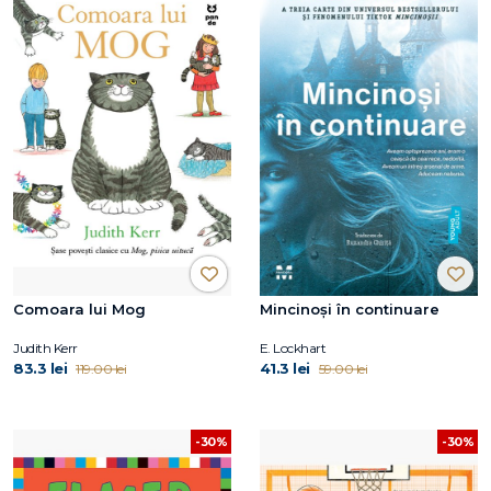
Comoara lui Mog
Mincinoși în continuare
Judith Kerr
E. Lockhart
83.3 lei
41.3 lei
119.00 lei
59.00 lei
-30%
-30%