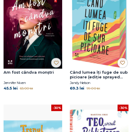
Am fost cândva monștri
Când lumea îți fuge de sub
picioare (ediție sprayed
edges)
Jennifer Niven
Jandy Nelson
45.5 lei
69.3 lei
65.00 lei
99.00 lei
-30%
-30%