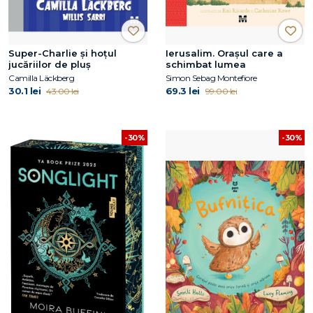
Super-Charlie și hoțul
Ierusalim. Orașul care a
jucăriilor de pluș
schimbat lumea
Camilla Läckberg
Simon Sebag Montefiore
30.1 lei
69.3 lei
43.00 lei
99.00 lei
-30%
-30%