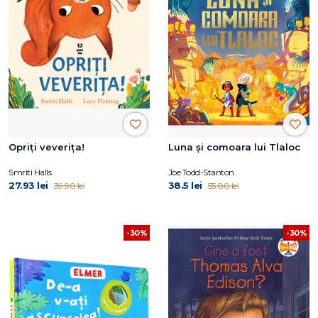
Opriți veverița!
Luna și comoara lui Tlaloc
Smriti Halls
Joe Todd-Stanton
27.93 lei
38.5 lei
39.90 lei
55.00 lei
-30%
-30%