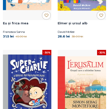
Eu și frica mea
Elmer și ursul alb
Francesca Sanna
David McKee
31.5 lei
26.6 lei
45.00 lei
38.00 lei
-30%
-30%