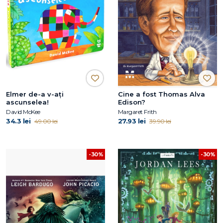
Elmer de-a v-ați
Cine a fost Thomas Alva
ascunselea!
Edison?
David McKee
Margaret Frith
34.3 lei
27.93 lei
49.00 lei
39.90 lei
-30%
-30%