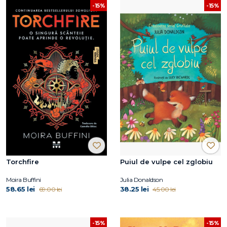
-15%
-15%
Torchfire
Puiul de vulpe cel zglobiu
Moira Buffini
Julia Donaldson
58.65 lei
38.25 lei
69.00 lei
45.00 lei
-15%
-15%