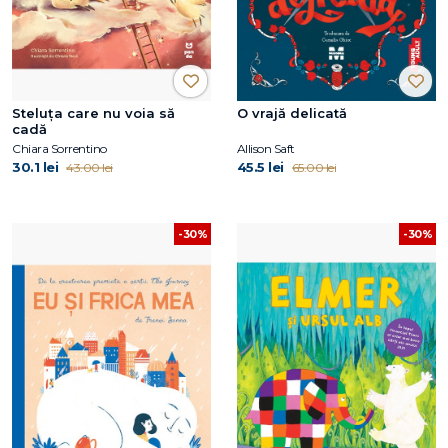
Steluța care nu voia să
O vrajă delicată
cadă
Chiara Sorrentino
Allison Saft
30.1 lei
45.5 lei
43.00 lei
65.00 lei
-30%
-30%