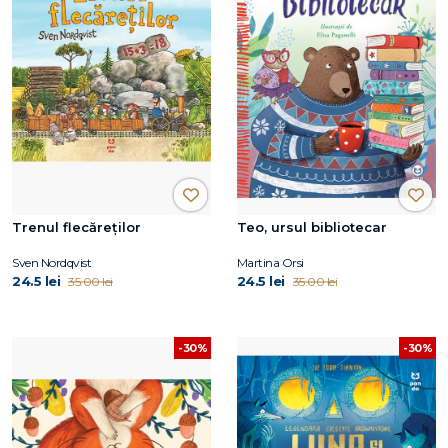
Trenul flecăreților
Teo, ursul bibliotecar
Sven Nordqvist
Martina Orsi
24.5 lei
24.5 lei
35.00 lei
35.00 lei
-30%
-30%