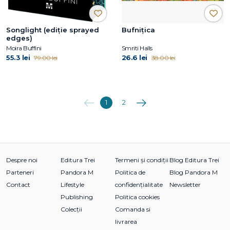
Songlight (ediție sprayed
Bufnițica
edges)
Moira Buffini
Smriti Halls
55.3 lei
26.6 lei
79.00 lei
38.00 lei
Anterioara
Următoarea
1
2
Despre noi
Editura Trei
Termeni și condiții
Blog Editura Trei
Parteneri
Pandora M
Politica de
Blog Pandora M
Contact
Lifestyle
confidențialitate
Newsletter
Publishing
Politica cookies
Colecții
Comanda si
livrarea