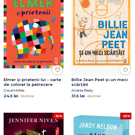
Elmer și prietenii lui - carte
Billie Jean Peet și-un meci
de colorat la petrecere
scârțâit
David McKee
Andrea Beaty
24.5 lei
31.5 lei
35.00 lei
45.00 lei
-30%
-30%