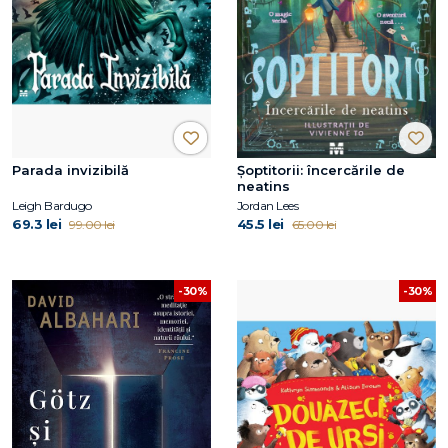
Parada invizibilă
Şoptitorii: încercările de
neatins
Leigh Bardugo
Jordan Lees
69.3 lei
45.5 lei
99.00 lei
65.00 lei
-30%
-30%