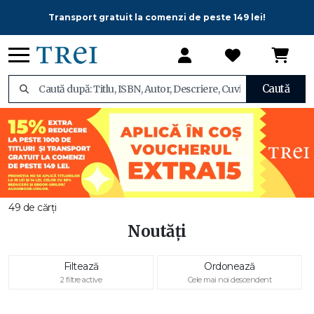
Transport gratuit la comenzi de peste 149 lei!
Caută
49 de cărți
Noutăți
Filtează
Ordonează
2 filtre active
Cele mai noi descendent