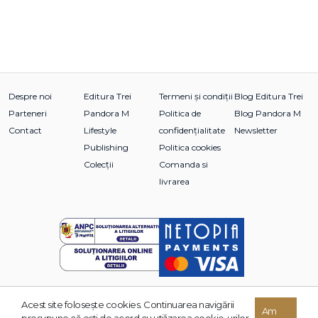
Despre noi
Editura Trei
Termeni și condiții
Blog Editura Trei
Parteneri
Pandora M
Politica de
Blog Pandora M
Contact
Lifestyle
confidențialitate
Newsletter
Publishing
Politica cookies
Colecții
Comanda si
livrarea
Acest site foloseşte cookies. Continuarea navigării
© 2026 Grupul Editorial TREI. Toate drepturile rezervate.
Am
presupune că eşti de acord cu utilizarea cookie-urilor.