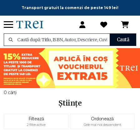
Transport gratuit la comenzi de peste 149 lei!
Caută
0 cărți
Științe
Filtează
Ordonează
2 filtre active
Cele mai noi descendent