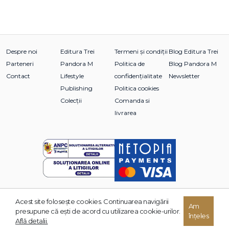
Despre noi
Editura Trei
Termeni și condiții
Blog Editura Trei
Parteneri
Pandora M
Politica de
Blog Pandora M
Contact
Lifestyle
confidențialitate
Newsletter
Publishing
Politica cookies
Colecții
Comanda si
livrarea
Acest site foloseşte cookies. Continuarea navigării
Am
© 2026 Grupul Editorial TREI. Toate drepturile rezervate.
presupune că eşti de acord cu utilizarea cookie-urilor.
înțeles
Dezvoltat de:
Află detalii.