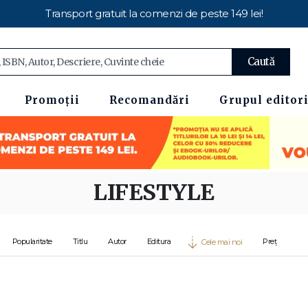
Transport gratuit la comenzi de peste 149 lei!
Caută
Promoții
Recomandări
Grupul editori
LIFESTYLE
Popularitate
Titlu
Autor
Editura
Preț
Cele mai noi