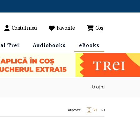
Contul meu
Favorite
Coș
al Trei
Audiobooks
eBooks
0 cărți
Afișează:
30
60