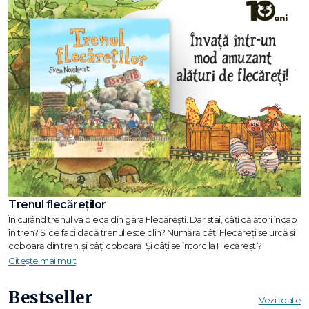
Trenul flecăreților
În curând trenul va pleca din gara Flecărești. Dar stai, câți călători încap
în tren? Și ce faci dacă trenul este plin? Numără câți Flecăreți se urcă și
coboară din tren, și câți coboară. Și câți se întorc la Flecărești?
Citește mai mult
Bestseller
Vezi toate