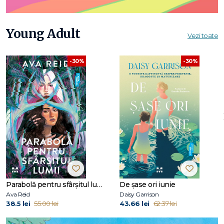
Young Adult
Vezi toate
-30%
-30%
Parabolă pentru sfârșitul lumii
De șase ori iunie
Ava Reid
Daisy Garrison
38.5 lei
55.00 lei
43.66 lei
62.37 lei