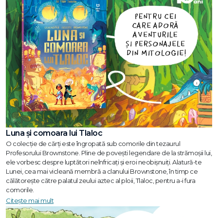
Luna și comoara lui Tlaloc
O colecție de cărți este îngropată sub comorile din tezaurul
Profesorului Brownstone. Pline de povești legendare de la strămoșii lui,
ele vorbesc despre luptători neînfricați și eroi neobișnuiți. Alatură-te
Lunei, cea mai vicleană membră a clanului Brownstone, în timp ce
călătorește către palatul zeului aztec al ploii, Tlaloc, pentru a-i fura
comorile.
Citește mai mult