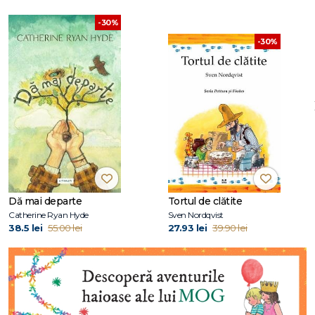
-30%
-30%
Dă mai departe
Tortul de clătite
Catherine Ryan Hyde
Sven Nordqvist
38.5 lei
55.00 lei
27.93 lei
39.90 lei