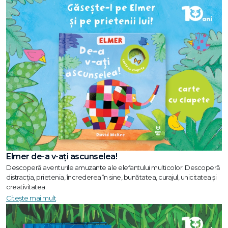
Elmer de-a v-ați ascunselea!
Descoperă aventurile amuzante ale elefantului multicolor. Descoperă
distracția, prietenia, încrederea în sine, bunătatea, curajul, unicitatea și
creativitatea.
Citește mai mult