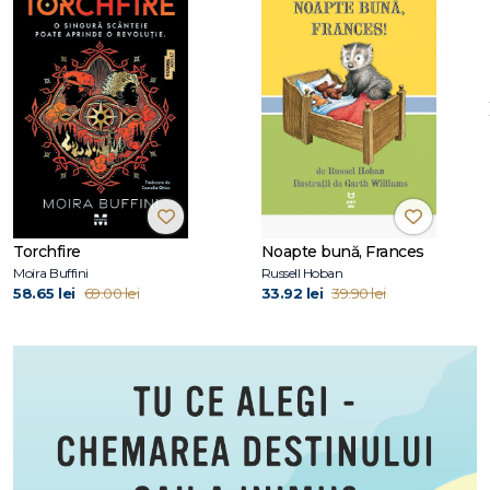
Torchfire
Noapte bună, Frances
Moira Buffini
Russell Hoban
58.65 lei
69.00 lei
33.92 lei
39.90 lei