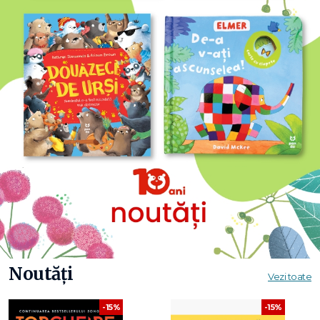
Noutăți
Vezi toate
-15%
-15%