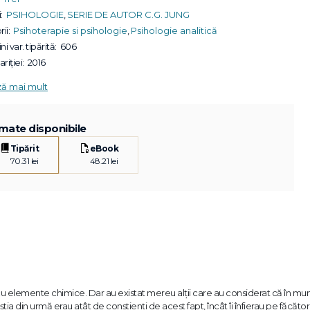
:
PSIHOLOGIE
,
SERIE DE AUTOR C.G. JUNG
ii:
Psihoterapie si psihologie
,
Psihologie analitică
ni var. tipărită:
606
riției:
2016
ză mai mult
mate disponibile
Tipărit
eBook
70.31 lei
48.21 lei
 cu elemente chimice. Dar au existat mereu alţii care au considerat că în m
tia din urmă erau atât de conştienţi de acest fapt, încât îi înfierau pe făcătorii