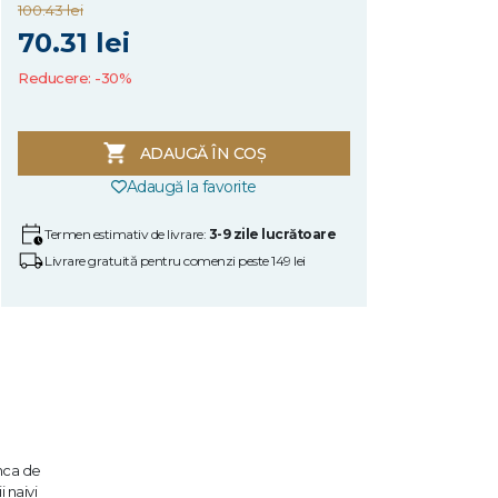
100.43 lei
70.31 lei
Reducere: -30%
ADAUGĂ ÎN COȘ
Adaugă la favorite
Termen estimativ de livrare:
3-9 zile lucrătoare
Livrare gratuită pentru comenzi peste 149 lei
unca de
 naivi