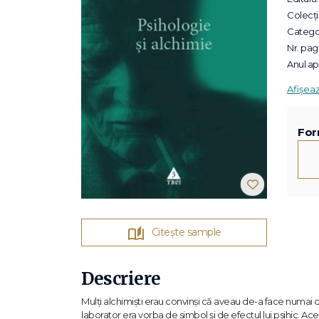
Colecții
Categor
Nr. pagi
Anul apa
Afișea
For
Citește sample
Descriere
Mulţi alchimişti erau convinşi că aveau de-a face numai
laborator era vorba de simbol şi de efectul lui psihic. Aceş