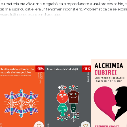
ucrul cu materia era văzut mai degrabă ca o reproducere a unui proces psihic, 
tât mai uşor cu cât el era un fenomen inconştient. Problematica ce se expri
onalităţii, procesul de individuaţie.
şi dogmă îndepărta conştiinţa de rădăcinile ei naturale înfipte în inconştient,
re sufletul inconştient să se năruie. Astfel, alchimia a oferit mereu ocazii 
fricţiuni în demersul creştin.
 impresia că ascult un înţelept chinez sau un ţăran bătrân din Europa orient
-15%
-15%
pe de Cer. (...) Interesul pentru alchimie, iată printre altele, un punct comu
, alchimistul înlocuieşte natura şi timpul ca să obţină piatra filosofală şi auru