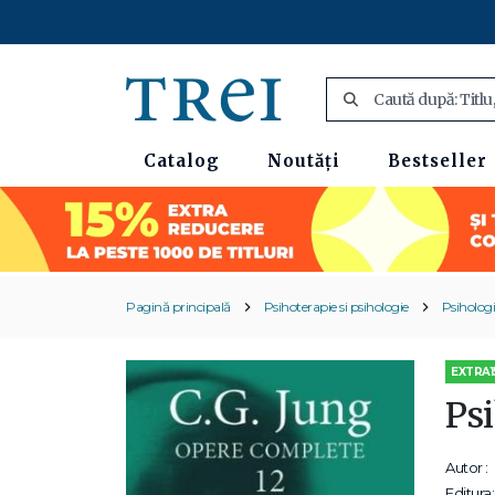
Catalog
Noutăți
Bestseller
Pagină principală
Psihoterapie si psihologie
Psihologi
EXTRA1
Ps
Autor :
Editura: