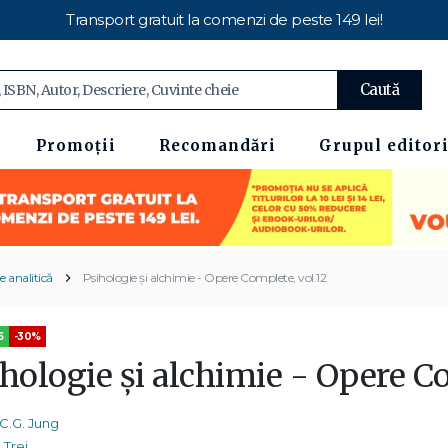
Transport gratuit la comenzi de peste 149 lei!
Caută
Promoții
Recomandări
Grupul editori
e analitică
Psihologie și alchimie - Opere Complete, vol.12
5
-30%
ihologie și alchimie - Opere C
C.G. Jung
Trei