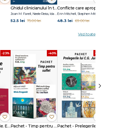
Ghidul clinicianului în terapia schemelor
Conflicte care apropie
Joan M. Farell, Neele Reiss, Ida A.Show
Erin Mitchell, Stephen Mitchell
Adolf Guggenb
52.5 lei
48.3 lei
34.3 lei
75.00 lei
69.00 lei
49.0
Vezi toate
-23%
-40%
-40%
›
Pachet Cartea Roșie. Ediția integrală ilustrată + ediția fără ilustrații
Pachet - Timp pentru suflet
Pachet - Prelegerile lui C.G. Jung