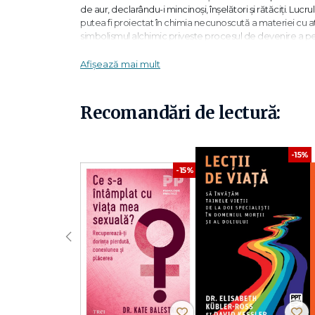
de aur, declarându-i mincinoşi, înşelători şi rătăciţi. L
putea fi proiectat în chimia necunoscută a materiei cu a
simbolismul alchimic privește procesul de devenire a pers
-
C.G. Jung
Afișează mai mult
În vreme ce în Biserică diferenţierea crescândă între rit 
şi astrologia încercau să împiedice ca puntea care duce sp
Recomandări de lectură:
proiecta acele arhetipuri care nu puteau fi integrate fără 
-
C.G. Jung
-15%
L-am întâlnit prima oară pe Jung în 1950 la Ascona. Aveam
-15%
înrădăcinat încă în Pământul-Mamă şi totuşi atât de aproa
Jung, alchimia este un model al „individuației". Pentru mine
echivalente ale nemuririi.
-
Mircea Eliade
, "Încercarea labirintului"
‹
CUPRINS
Prefața editorilor
Prefață
Prefață la cea de‑a doua ediţie