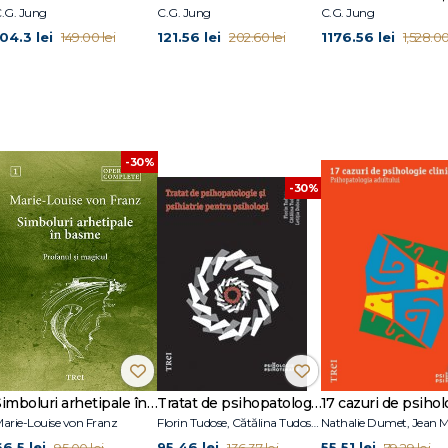
.G. Jung
C.G. Jung
C.G. Jung
104.3 lei
121.56 lei
1176.56 lei
149.00 lei
202.60 lei
1,528.00
-30%
-30%
Simboluri arhetipale în basme
Tratat de psihopatologie şi psihiatrie pentru psihologi
arie-Louise von Franz
Florin Tudose, Cătălina Tudose, Letiţia Dobranici
66.5 lei
95.46 lei
55.51 lei
95.00 lei
136.37 lei
79.29 lei