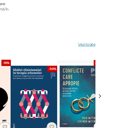
care
mă în
 alchimia
pentru a
Vezi toate
-15%
-30%
ală,
-30%
n. Pentru
l —
›