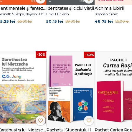
RELIGIOASE A ALCHIMIEI
IDUAŢIE
Sentimentele și fanteziile sexuale ale terapeuților
Identitatea și ciclul vieții
Alchimia iubirii
Kenneth S. Pope, Nayeli Y. Chavez-Dueñas, Hector Y. Adames
Erik H. Erikson
Stephen Grosz
5.25 lei
50.15 lei
46.75 lei
65.00 lei
59.00 lei
55.00 lei
-30%
-40%
Zarathustra lui Nietzsche
Pachetul Studentului la psihologie