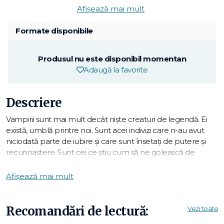
Afișează mai mult
Formate disponibile
Produsul nu este disponibil momentan
Adaugă la favorite
Descriere
Vampirii sunt mai mult decât nişte creaturi de legendă. Ei
există, umblă printre noi. Sunt acei indivizi care n-au avut
niciodată parte de iubire şi care sunt însetaţi de putere şi
recunoaştere. Sunt cei ce ştiu cum să ne golească de
energia vitală, să ne atragă şi să profite de dorinţele noastre.
În fascinantul ei studiu despre acest sumbru arhetip
Afișează mai mult
psihologic, Barbara Hort ia în considerare atât miturile
tradiţionale, cât şi variantele moderne ale poveştilor cu
strigoi: de la celebrul roman
Dracula
(Bram Stoker) la
Recomandări de lectură:
Vezi toate
thrillerul Tăcerea mieilor. Dintr-o perspectivă jungiană,