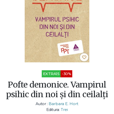
EXTRA15
-30%
Pofte demonice. Vampirul
psihic din noi și din ceilalţi
Autor :
Barbara E. Hort
Editura:
Trei