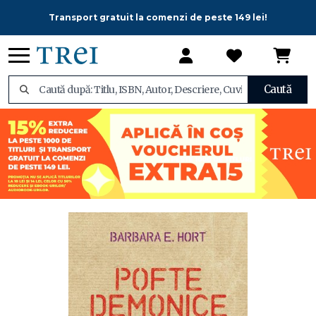
Transport gratuit la comenzi de peste 149 lei!
Caută