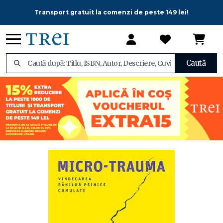
Transport gratuit la comenzi de peste 149 lei!
Caută