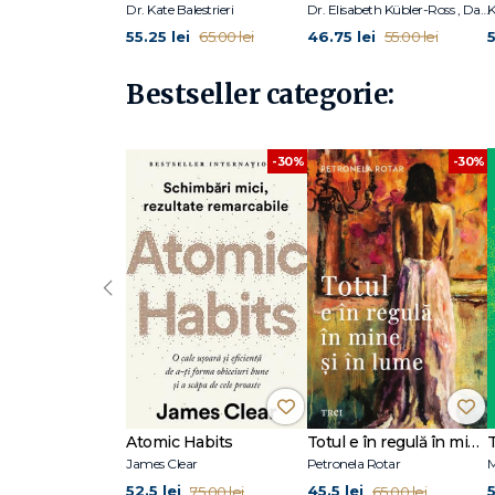
Mulțumiri
Dr. Kate Balestrieri
Dr. Elisabeth Kübler-Ross , David Kessler
55.25 lei
46.75 lei
5
65.00 lei
55.00 lei
Bestseller categorie:
-30%
-30%
‹
Atomic Habits
Totul e în regulă în mine și în lume
James Clear
Petronela Rotar
M
52.5 lei
45.5 lei
5
75.00 lei
65.00 lei