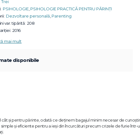
Trei
:
PSIHOLOGIE
,
PSIHOLOGIE PRACTICĂ PENTRU PĂRINȚI
ii:
Dezvoltare personală
,
Parenting
ni var. tipărită:
208
riției:
2016
ză mai mult
mate disponibile
opil cât şi pentru părinte, odată ce deţinem bagajul minim necesar de cunoşti
imple şi eficiente pentru a ieşi din încurcături precum crizele de furie într-
i.