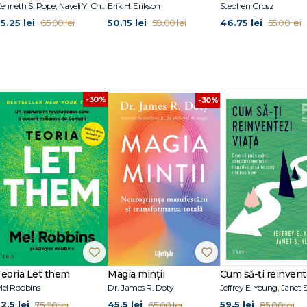
Kenneth S. Pope, Nayeli Y. Chavez-Dueñas, Hector Y. Adames
Erik H. Erikson
Stephen Grosz
5.25 lei
50.15 lei
46.75 lei
65.00 lei
59.00 lei
55.00 lei
-30%
-30%
Teoria Let them
Magia minții
el Robbins
Dr. James R. Doty
2.5 lei
45.5 lei
59.5 lei
75.00 lei
65.00 lei
85.00 lei