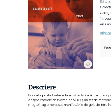
Editura:
Colecții
Categor
Nr. pagi
Anul apa
Afișea
For
Descriere
Educaţia poate fi relaxantă şi distractivă atât pentru c
despre etapele dezvoltării copilului şi un set de metode s
magazin aglomerat sau manifestările de gelozie între fraţ