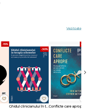
e
e 20 de
Vezi toate
-15%
-30%
-30%
›
Ghidul clinicianului în terapia schemelor
Conflicte care apropie