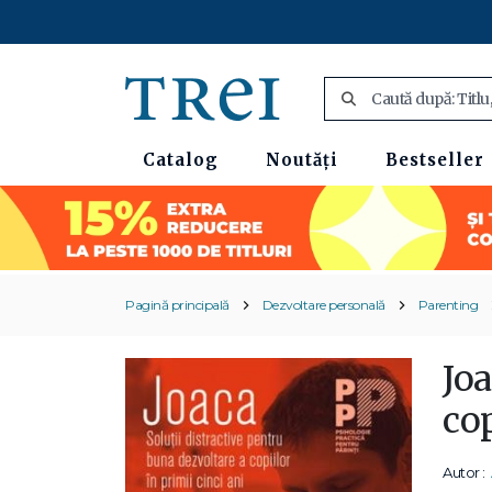
Catalog
Noutăți
Bestseller
Pagină principală
Dezvoltare personală
Parenting
Joa
cop
Autor :