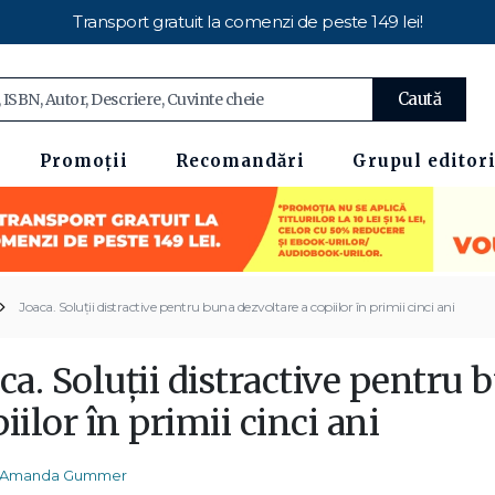
Transport gratuit la comenzi de peste 149 lei!
Caută
Promoții
Recomandări
Grupul editori
Joaca. Soluții distractive pentru buna dezvoltare a copiilor în primii cinci ani
ca. Soluții distractive pentru 
iilor în primii cinci ani
Amanda Gummer