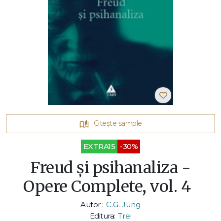
Citește sample
EXTRA15
-30%
Freud şi psihanaliza -
Opere Complete, vol. 4
Autor :
C.G. Jung
Editura:
Trei