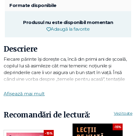
Formate disponibile
Produsul nu este disponibil momentan
Adaugă la favorite
Descriere
Fiecare părinte își dorește ca, încă din primii ani de școală,
copilul lui să asimileze cât mai temeinic noțiunile și
deprinderile care îi vor asigura un bun start în viață. Însă
când vine vorba despre „temele pentru acasă", tentațiile
desenelor animate și jocurilor video, cantitatea uneori prea
mare de exerciții și programul haotic al copilului transformă
Afișează mai mult
temele în corvoadă, nervi și plânsete. Bazându-se pe zeci
de ani de predare și consiliere psihoeducațională, autoarea
oferă părinților cele mai adecvate soluții pentru a-i ajuta pe
Recomandări de lectură:
Vezi toate
copii să devină mai ordonați, mai implicați și mai autonomi în
rezolvarea temelor școlare. Pornind de la o serie de tehnici
-15%
psihologice („lauda descriptivă", „ascultarea reflexivă",
-15%