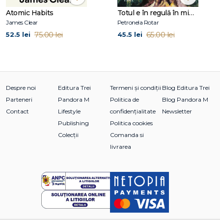
Atomic Habits
Totul e în regulă în mine și în lume
James Clear
Petronela Rotar
75.00 lei
65.00 lei
52.5 lei
45.5 lei
Despre noi
Editura Trei
Termeni și condiții
Blog Editura Trei
Parteneri
Pandora M
Politica de
Blog Pandora M
Contact
Lifestyle
confidențialitate
Newsletter
Publishing
Politica cookies
Colecții
Comanda si
livrarea