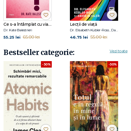
Ce s-a întâmplat cu viața mea sexuală?
Lecții de viață
Dr. Kate Balestrieri
Dr. Elisabeth Kübler-Ross , David Kessler
65.00 lei
55.00 lei
55.25 lei
46.75 lei
Bestseller categorie:
Vezi toate
-30%
-30%